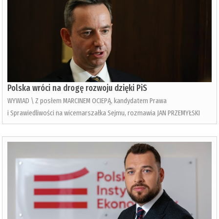
Polska wróci na drogę rozwoju dzięki PiS
WYWIAD \ Z posłem MARCINEM OCIEPĄ, kandydatem Prawa
i Sprawiedliwości na wicemarszałka Sejmu, rozmawia JAN PRZEMYŁSKI