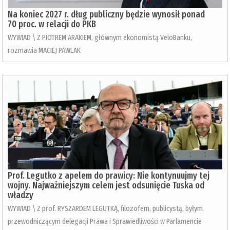
Na koniec 2027 r. dług publiczny będzie wynosił ponad
70 proc. w relacji do PKB
WYWIAD \ Z PIOTREM ARAKIEM, głównym ekonomistą VeloBanku,
rozmawia MACIEJ PAWLAK
Prof. Legutko z apelem do prawicy: Nie kontynuujmy tej
wojny. Najważniejszym celem jest odsunięcie Tuska od
władzy
WYWIAD \ Z prof. RYSZARDEM LEGUTKĄ, filozofem, publicystą, byłym
przewodniczącym delegacji Prawa i Sprawiedliwości w Parlamencie