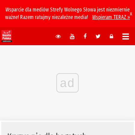
Wsparcie dla mediów Strefy Wolnego Słowa jest niezmiernie
x
ważne! Razem ratujmy niezależne media!
Wspieram TERAZ »
ad