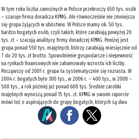
W tym roku liczba zamożnych w Polsce przekroczy 650 tys. osób
– szacuje firma doradcza KPMG. Ale równocześnie nie zmniejsza
się grupa żyjących w ubóstwie. W Polsce mamy ok. 50 tys.
bardzo bogatych osób, czyli takich, które zarabiają powyżej 20
tys. zł – szacują analitycy firmy doradczej KPMG. Poniżej jest
grupa ponad 550 tys. majętnych, którzy zarabiają miesięcznie od
7 do 20 tys. zł brutto. Spowolnienie gospodarcze i niepewność
na rynkach finansowych nie zahamowały wzrostu ich liczby.
Począwszy od 2001 r. grupa ta systematycznie się rozrasta. W
2004 r. bogatych było 300 tys., w 2006 r. – 400 tys., w 2008 –
500 tys., a rok później już ponad 600 tys. Średnie zarobki
majętnych wynoszą ponad 15 tys. zł. KPMG w swoim raporcie
mówi też o aspirujących do grupy bogatych, których są dwa