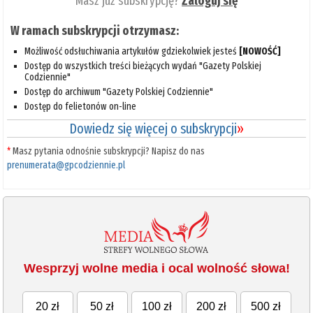
Masz już subskrypcję?
Zaloguj się
W ramach subskrypcji otrzymasz:
Możliwość odsłuchiwania artykułów gdziekolwiek jesteś
[NOWOŚĆ]
Dostęp do wszystkich treści bieżących wydań "Gazety Polskiej
Codziennie"
Dostęp do archiwum "Gazety Polskiej Codziennie"
Dostęp do felietonów on-line
Dowiedz się więcej o subskrypcji
»
*
Masz pytania odnośnie subskrypcji? Napisz do nas
prenumerata@gpcodziennie.pl
Wesprzyj wolne media i ocal wolność słowa!
20 zł
50 zł
100 zł
200 zł
500 zł