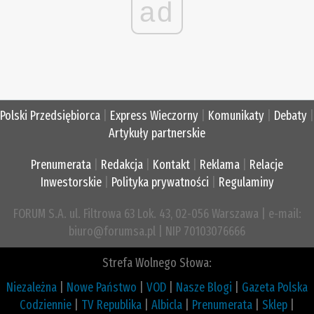
ad
Polski Przedsiębiorca
|
Express Wieczorny
|
Komunikaty
|
Debaty
|
Artykuły partnerskie
Prenumerata
|
Redakcja
|
Kontakt
|
Reklama
|
Relacje
Inwestorskie
|
Polityka prywatności
|
Regulaminy
FORUM S.A. ul. Filtrowa 63 Lok. 43, 02-056 Warszawa | e-mail:
biuro@forumsa.pl | NIP 70103076666
Strefa Wolnego Słowa:
Niezależna
|
Nowe Państwo
|
VOD
|
Nasze Blogi
|
Gazeta Polska
Codziennie
|
TV Republika
|
Albicla
|
Prenumerata
|
Sklep
|