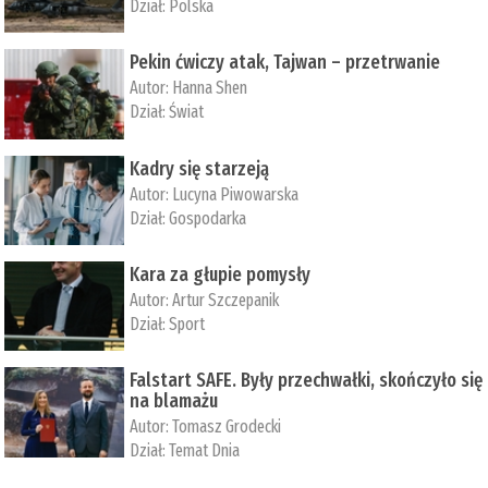
Dział:
Polska
Pekin ćwiczy atak, Tajwan – przetrwanie
Autor:
­Hanna Shen
Dział:
Świat
Kadry się starzeją
Autor:
Lucyna Piwowarska
Dział:
Gospodarka
Kara za głupie pomysły
Autor:
Artur Szczepanik
Dział:
Sport
Falstart SAFE. Były przechwałki, skończyło się
na blamażu
Autor:
Tomasz Grodecki
Dział:
Temat Dnia