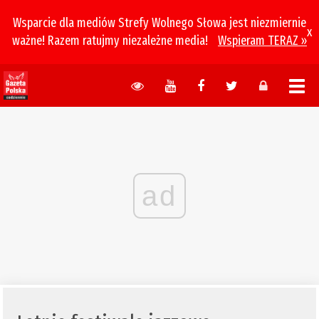
Wsparcie dla mediów Strefy Wolnego Słowa jest niezmiernie
x
ważne! Razem ratujmy niezależne media!
Wspieram TERAZ »
ad