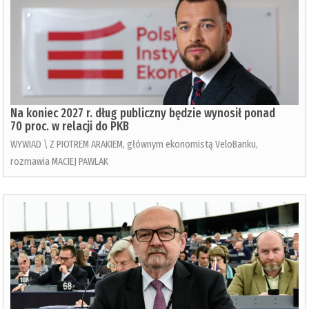
Na koniec 2027 r. dług publiczny będzie wynosił ponad
70 proc. w relacji do PKB
WYWIAD \ Z PIOTREM ARAKIEM, głównym ekonomistą VeloBanku,
rozmawia MACIEJ PAWLAK