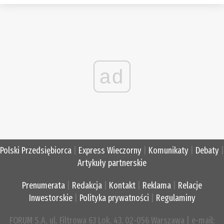
ad
Polski Przedsiębiorca
|
Express Wieczorny
|
Komunikaty
|
Debaty
|
Artykuły partnerskie
Prenumerata
|
Redakcja
|
Kontakt
|
Reklama
|
Relacje
Inwestorskie
|
Polityka prywatności
|
Regulaminy
FORUM S.A. ul. Filtrowa 63 Lok. 43, 02-056 Warszawa | e-mail: