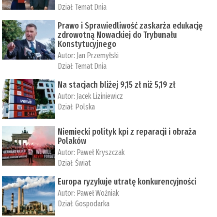
Dział:
Temat Dnia
Prawo i Sprawiedliwość zaskarża edukację
zdrowotną Nowackiej do Trybunału
Konstytucyjnego
Autor:
Jan Przemyłski
Dział:
Temat Dnia
Na stacjach bliżej 9,15 zł niż 5,19 zł
Autor:
Jacek Liziniewicz
Dział:
Polska
Niemiecki polityk kpi z reparacji i obraża
Polaków
Autor:
Paweł Kryszczak
Dział:
Świat
Europa ryzykuje utratę konkurencyjności
Autor:
Paweł Woźniak
Dział:
Gospodarka