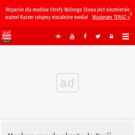
Wsparcie dla mediów Strefy Wolnego Słowa jest niezmiernie
x
ważne! Razem ratujmy niezależne media!
Wspieram TERAZ »
ad