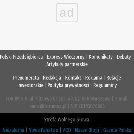
ad
Polski Przedsiębiorca
|
Express Wieczorny
|
Komunikaty
|
Debaty
|
Artykuły partnerskie
Prenumerata
|
Redakcja
|
Kontakt
|
Reklama
|
Relacje
Inwestorskie
|
Polityka prywatności
|
Regulaminy
FORUM S.A. ul. Filtrowa 63 Lok. 43, 02-056 Warszawa | e-mail:
biuro@forumsa.pl | NIP 70103076666
Strefa Wolnego Słowa:
Niezależna
|
Nowe Państwo
|
VOD
|
Nasze Blogi
|
Gazeta Polska