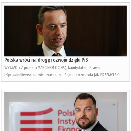
Polska wróci na drogę rozwoju dzięki PiS
WYWIAD \ Z posłem MARCINEM OCIEPĄ, kandydatem Prawa
i Sprawiedliwości na wicemarszałka Sejmu, rozmawia JAN PRZEMYŁSKI