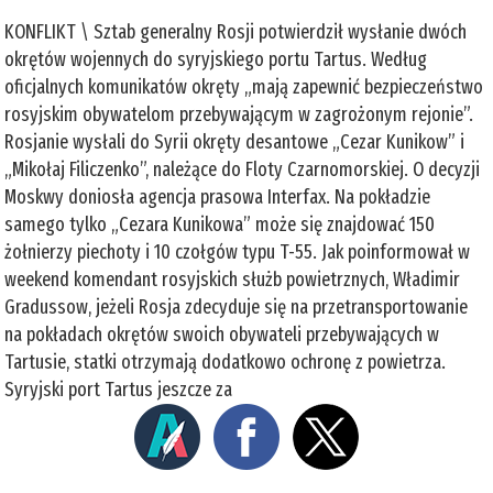
KONFLIKT \ Sztab generalny Rosji potwierdził wysłanie dwóch
okrętów wojennych do syryjskiego portu Tartus. Według
oficjalnych komunikatów okręty „mają zapewnić bezpieczeństwo
rosyjskim obywatelom przebywającym w zagrożonym rejonie”.
Rosjanie wysłali do Syrii okręty desantowe „Cezar Kunikow” i
„Mikołaj Filiczenko”, należące do Floty Czarnomorskiej. O decyzji
Moskwy doniosła agencja prasowa Interfax. Na pokładzie
samego tylko „Cezara Kunikowa” może się znajdować 150
żołnierzy piechoty i 10 czołgów typu T-55. Jak poinformował w
weekend komendant rosyjskich służb powietrznych, Władimir
Gradussow, jeżeli Rosja zdecyduje się na przetransportowanie
na pokładach okrętów swoich obywateli przebywających w
Tartusie, statki otrzymają dodatkowo ochronę z powietrza.
Syryjski port Tartus jeszcze za