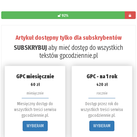
92%
pozost
do
Artykuł dostępny tylko dla subskrybentów
przeczy
SUBSKRYBUJ
aby mieć dostęp do wszystkich
8%
tekstów gpcodziennie.pl
GPC miesięcznie
GPC - na 1 rok
60 zł
420 zł
miesięcznie
rocznie
Miesięczny dostęp do
Dostęp przez rok do
wszystkich treści serwisu
wszystkich treści serwisu
gpcodziennie.pl.
gpcodziennie.pl.
WYBIERAM
WYBIERAM