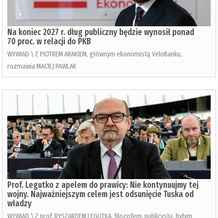
Na koniec 2027 r. dług publiczny będzie wynosił ponad
70 proc. w relacji do PKB
WYWIAD \ Z PIOTREM ARAKIEM, głównym ekonomistą VeloBanku,
rozmawia MACIEJ PAWLAK
Prof. Legutko z apelem do prawicy: Nie kontynuujmy tej
wojny. Najważniejszym celem jest odsunięcie Tuska od
władzy
WYWIAD \ Z prof. RYSZARDEM LEGUTKĄ, filozofem, publicystą, byłym