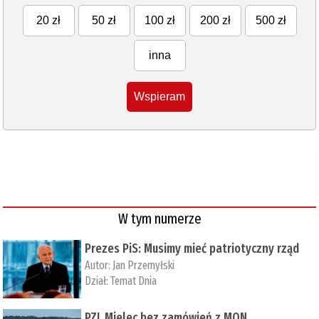
20 zł
50 zł
100 zł
200 zł
500 zł
inna
Wspieram
W tym numerze
Prezes PiS: Musimy mieć patriotyczny rząd
Autor:
Jan Przemyłski
Dział:
Temat Dnia
PZL Mielec bez zamówień z MON