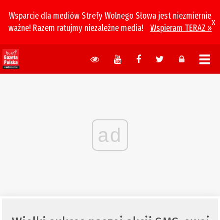
Wsparcie dla mediów Strefy Wolnego Słowa jest niezmiernie
x
ważne! Razem ratujmy niezależne media!
Wspieram TERAZ »
ad