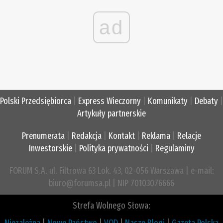
ad
Polski Przedsiębiorca
|
Express Wieczorny
|
Komunikaty
|
Debaty
|
Artykuły partnerskie
Prenumerata
|
Redakcja
|
Kontakt
|
Reklama
|
Relacje
Inwestorskie
|
Polityka prywatności
|
Regulaminy
FORUM S.A. ul. Filtrowa 63 Lok. 43, 02-056 Warszawa | e-mail:
biuro@forumsa.pl | NIP 70103076666
Strefa Wolnego Słowa:
Niezależna
|
Nowe Państwo
|
VOD
|
Nasze Blogi
|
Gazeta Polska