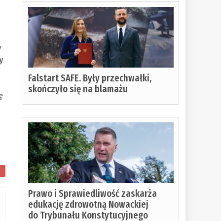
y
y
Falstart SAFE. Były przechwałki,
skończyło się na blamażu
ę
ostało
Prawo i Sprawiedliwość zaskarża
o
edukację zdrowotną Nowackiej
do Trybunału Konstytucyjnego
czytania: