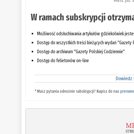
Masz już 
W ramach subskrypcji otrzyma
Możliwość odsłuchiwania artykułów gdziekolwiek jest
Dostęp do wszystkich treści bieżących wydań "Gazety P
Dostęp do archiwum "Gazety Polskiej Codziennie"
Dostęp do felietonów on-line
Dowiedz s
*
Masz pytania odnośnie subskrypcji? Napisz do nas
prenume