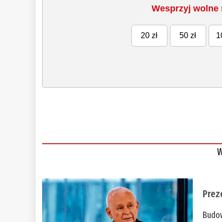
Wesprzyj wolne 
20 zł
50 zł
1
W
Prez
Budow