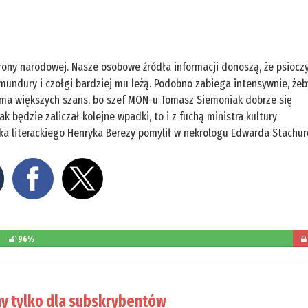
ony narodowej. Nasze osobowe źródła informacji donoszą, że psiocz
e mundury i czołgi bardziej mu leżą. Podobno zabiega intensywnie, żeb
ie ma większych szans, bo szef MON-u Tomasz Siemoniak dobrze się
ak będzie zaliczał kolejne wpadki, to i z fuchą ministra kultury
ka literackiego Henryka Berezy pomylił w nekrologu Edwarda Stachur
96%
poz
d
y tylko dla subskrybentów
prze