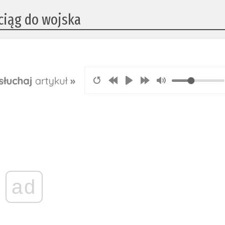
iąg do wojska
ad