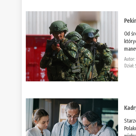
Peki
Od śr
który
manew
Autor
Dział:
Kadr
Starz
Polak