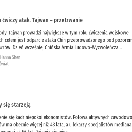
n ćwiczy atak, Tajwan – przetrwanie
ody Tajwan prowadzi największe w tym roku ćwiczenia wojskowe,
ch celem jest odparcie ataku Chin przeprowadzonego pod pozore
rów. Dzień wcześniej Chińska Armia Ludowo-Wyzwoleńcza...
:
­Hanna Shen
Świat
y się starzeją
enie się kadr niepokoi ekonomistów. Połowa aktywnych zawodow
ów ma obecnie więcej niż 43 lata, a u lekarzy specjalistów mediana