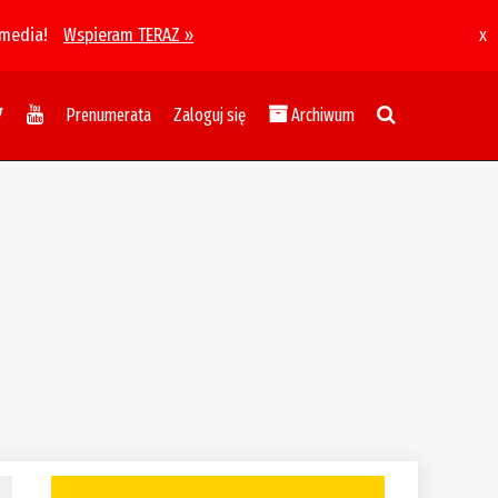
 media!
Wspieram TERAZ »
x
Prenumerata
Zaloguj się
Archiwum