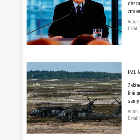
obsza
zmian
Autor
Dział:
PZL 
Zakła
linii
samym
Autor
Dział: