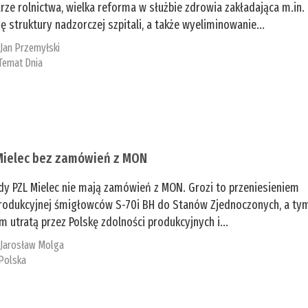
rze rolnictwa, wielka reforma w służbie zdrowia zakładająca m.in.
ę struktury nadzorczej szpitali, a także wyeliminowanie...
:
Jan Przemyłski
Temat Dnia
Mielec bez zamówień z MON
dy PZL Mielec nie mają zamówień z MON. Grozi to przeniesieniem
 produkcyjnej śmigłowców S-70i BH do Stanów Zjednoczonych, a ty
 utratą przez Polskę zdolności produkcyjnych i...
:
Jarosław Molga
Polska