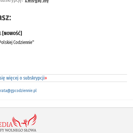
subskrypcję?
Zaloguj się
sz:
eś
[NOWOŚĆ]
olskiej Codziennie"
ię więcej o subskrypcji
»
rata@gpcodziennie.pl