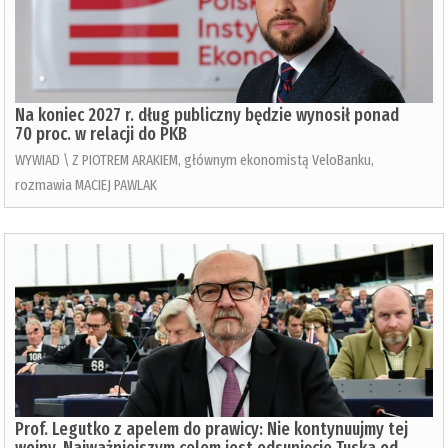
Na koniec 2027 r. dług publiczny będzie wynosił ponad
70 proc. w relacji do PKB
WYWIAD \ Z PIOTREM ARAKIEM, głównym ekonomistą VeloBanku,
rozmawia MACIEJ PAWLAK
Prof. Legutko z apelem do prawicy: Nie kontynuujmy tej