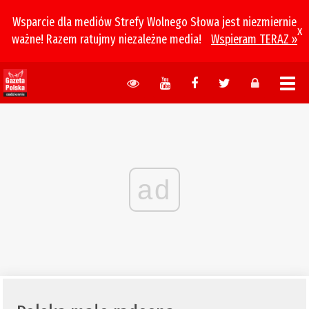
Wsparcie dla mediów Strefy Wolnego Słowa jest niezmiernie
x
ważne! Razem ratujmy niezależne media!
Wspieram TERAZ »
ad