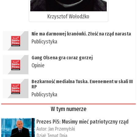
Krzysztof Wołodźko
Nie ma darmowej kranówki. Złość na rząd narasta
Publicystyka
Gang Olsena gra coraz gorzej
Opinie
Bezkarność medialna Tuska. Ewenement w skali III
RP
Publicystyka
W tym numerze
Prezes PiS: Musimy mieć patriotyczny rząd
Autor:
Jan Przemyłski
Dział:
Temat Dnia