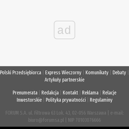
ad
Polski Przedsiębiorca
|
Express Wieczorny
|
Komunikaty
|
Debaty
|
Artykuły partnerskie
Prenumerata
|
Redakcja
|
Kontakt
|
Reklama
|
Relacje
Inwestorskie
|
Polityka prywatności
|
Regulaminy
FORUM S.A. ul. Filtrowa 63 Lok. 43, 02-056 Warszawa | e-mail:
biuro@forumsa.pl | NIP 70103076666