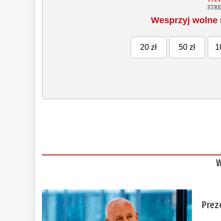
Wesprzyj wolne 
20 zł
50 zł
1
W
Prez