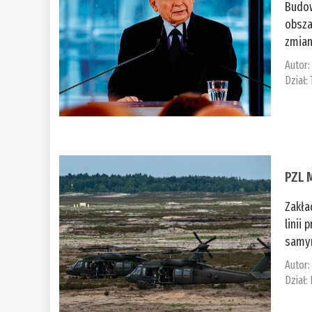
Budow
obsza
zmian
Autor
Dział:
PZL 
Zakła
linii
samym
Autor
Dział: