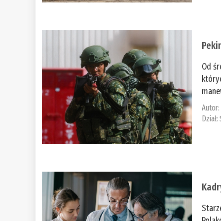
Peki
Od śr
który
manew
Autor
Dział:
Kadr
Starz
Polak