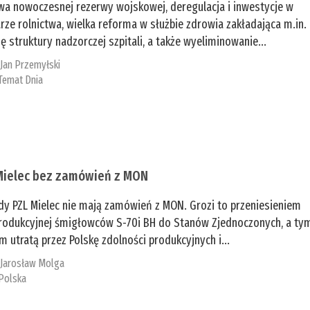
a nowoczesnej rezerwy wojskowej, deregulacja i inwestycje w
rze rolnictwa, wielka reforma w służbie zdrowia zakładająca m.in.
ę struktury nadzorczej szpitali, a także wyeliminowanie...
:
Jan Przemyłski
Temat Dnia
Mielec bez zamówień z MON
dy PZL Mielec nie mają zamówień z MON. Grozi to przeniesieniem
 produkcyjnej śmigłowców S-70i BH do Stanów Zjednoczonych, a ty
 utratą przez Polskę zdolności produkcyjnych i...
:
Jarosław Molga
Polska