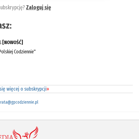
subskrypcję?
Zaloguj się
sz:
eś
[NOWOŚĆ]
olskiej Codziennie"
ię więcej o subskrypcji
»
rata@gpcodziennie.pl