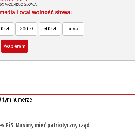
media i ocal wolność słowa!
00 zł
200 zł
500 zł
inna
Wspieram
 tym numerze
es PiS: Musimy mieć patriotyczny rząd