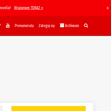
 media!
Wspieram TERAZ »
x
Prenumerata
Zaloguj się
Archiwum