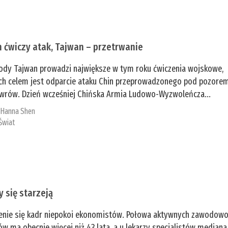
n ćwiczy atak, Tajwan – przetrwanie
ody Tajwan prowadzi największe w tym roku ćwiczenia wojskowe,
ch celem jest odparcie ataku Chin przeprowadzonego pod pozore
rów. Dzień wcześniej Chińska Armia Ludowo-Wyzwoleńcza...
:
­Hanna Shen
Świat
y się starzeją
enie się kadr niepokoi ekonomistów. Połowa aktywnych zawodow
ów ma obecnie więcej niż 43 lata, a u lekarzy specjalistów mediana