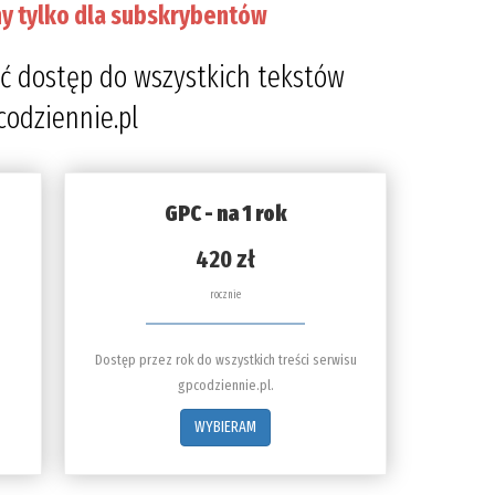
y tylko dla subskrybentów
ć dostęp do wszystkich tekstów
codziennie.pl
GPC - na 1 rok
420 zł
rocznie
Dostęp przez rok do wszystkich treści serwisu
gpcodziennie.pl.
WYBIERAM