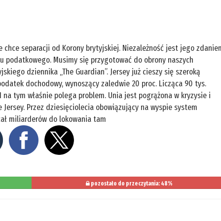
he chce separacji od Korony brytyjskiej. Niezależność jest jego zdanie
aju podatkowego. Musimy się przygotować do obrony naszych
skiego dziennika „The Guardian”. Jersey już cieszy się szeroką
podatek dochodowy, wynoszący zaledwie 20 proc. Licząca 90 tys.
I na tym właśnie polega problem. Unia jest pogrążona w kryzysie i
je Jersey. Przez dziesięciolecia obowiązujący na wyspie system
ał miliarderów do lokowania tam
pozostało do przeczytania: 48%