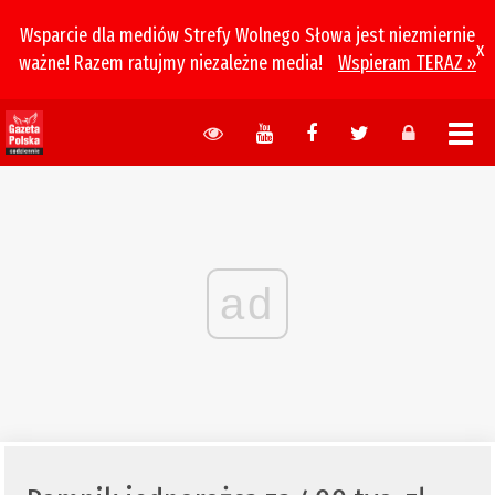
Wsparcie dla mediów Strefy Wolnego Słowa jest niezmiernie
x
ważne! Razem ratujmy niezależne media!
Wspieram TERAZ »
ad