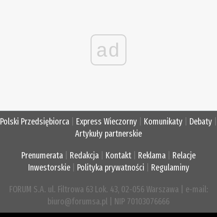
ad
Polski Przedsiębiorca
|
Express Wieczorny
|
Komunikaty
|
Debaty
|
Artykuły partnerskie
Prenumerata
|
Redakcja
|
Kontakt
|
Reklama
|
Relacje
Inwestorskie
|
Polityka prywatności
|
Regulaminy
FORUM S.A. ul. Filtrowa 63 Lok. 43, 02-056 Warszawa | e-mail:
biuro@forumsa.pl | NIP 70103076666