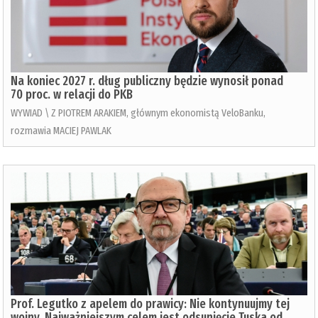
Na koniec 2027 r. dług publiczny będzie wynosił ponad
70 proc. w relacji do PKB
WYWIAD \ Z PIOTREM ARAKIEM, głównym ekonomistą VeloBanku,
rozmawia MACIEJ PAWLAK
Prof. Legutko z apelem do prawicy: Nie kontynuujmy tej
wojny. Najważniejszym celem jest odsunięcie Tuska od