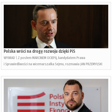
Polska wróci na drogę rozwoju dzięki PiS
WYWIAD \ Z posłem MARCINEM OCIEPĄ, kandydatem Prawa
i Sprawiedliwości na wicemarszałka Sejmu, rozmawia JAN PRZEMYŁSKI