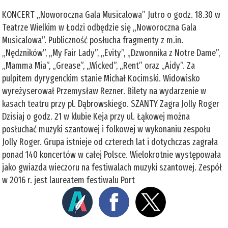
KONCERT „Noworoczna Gala Musicalowa” Jutro o godz. 18.30 w
Teatrze Wielkim w Łodzi odbędzie się „Noworoczna Gala
Musicalowa”. Publiczność posłucha fragmenty z m.in.
„Nędzników”, „My Fair Lady”, „Evity”, „Dzwonnika z Notre Dame”,
„Mamma Mia”, „Grease”, „Wicked”, „Rent” oraz „Aidy”. Za
pulpitem dyrygenckim stanie Michał Kocimski. Widowisko
wyreżyserował Przemysław Rezner. Bilety na wydarzenie w
kasach teatru przy pl. Dąbrowskiego. SZANTY Zagra Jolly Roger
Dzisiaj o godz. 21 w klubie Keja przy ul. Łąkowej można
posłuchać muzyki szantowej i folkowej w wykonaniu zespołu
Jolly Roger. Grupa istnieje od czterech lat i dotychczas zagrała
ponad 140 koncertów w całej Polsce. Wielokrotnie występowała
jako gwiazda wieczoru na festiwalach muzyki szantowej. Zespół
w 2016 r. jest laureatem festiwalu Port