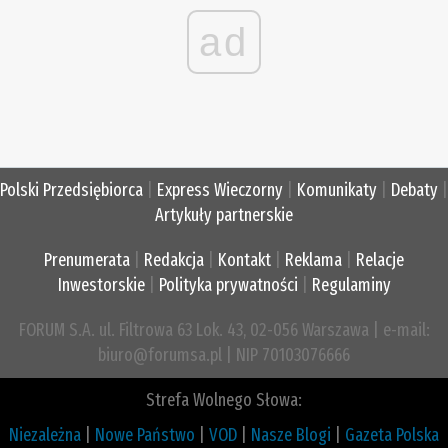
ad
Polski Przedsiębiorca
|
Express Wieczorny
|
Komunikaty
|
Debaty
|
Artykuły partnerskie
Prenumerata
|
Redakcja
|
Kontakt
|
Reklama
|
Relacje
Inwestorskie
|
Polityka prywatności
|
Regulaminy
FORUM S.A. ul. Filtrowa 63 Lok. 43, 02-056 Warszawa | e-mail:
biuro@forumsa.pl | NIP 70103076666
Strefa Wolnego Słowa:
Niezależna
|
Nowe Państwo
|
VOD
|
Nasze Blogi
|
Gazeta Polska