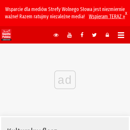
Wsparcie dla mediów Strefy Wolnego Słowa jest niezmiernie
x
ważne! Razem ratujmy niezależne media!
Wspieram TERAZ »
ad