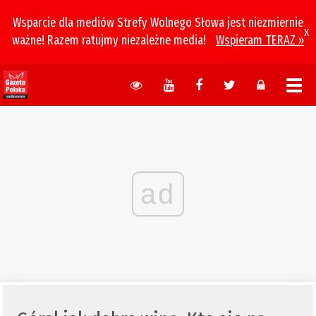
Wsparcie dla mediów Strefy Wolnego Słowa jest niezmiernie
x
ważne! Razem ratujmy niezależne media!
Wspieram TERAZ »
ad