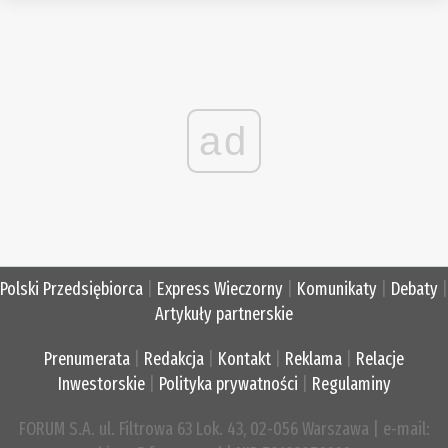
ad
Polski Przedsiębiorca
|
Express Wieczorny
|
Komunikaty
|
Debaty
|
Artykuły partnerskie
Prenumerata
|
Redakcja
|
Kontakt
|
Reklama
|
Relacje
Inwestorskie
|
Polityka prywatności
|
Regulaminy
FORUM S.A. ul. Filtrowa 63 Lok. 43, 02-056 Warszawa | e-mail: