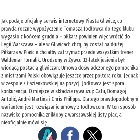
Jak podaje oficjalny serwis internetowy Piasta Gliwice, co
prawda roczne wypożyczenie Tomasza Jodłowca do tego klubu
wygasło z końcem grudnia – piłkarz powinien więc wrócić do
Legii Warszawa – ale w Gliwicach chcą, by został na dłużej.
Piłkarza w Piaście chciałby zatrzymać przede wszystkim trener
Waldemar Fornalik. Urodzony w Żywcu 33-latek jesienią był
wiodącą postacią gliwiczan. Umowa doświadczonego pomocnika
z mistrzami Polski obowiązuje jeszcze przez półtora roku. Jednak
w zespole z Łazienkowskiej na pozycji Jodłowca jest spora
konkurencja. O miejsce w składzie rywalizuj: Cafú, Domagoj
Antolić, André Martins i Chris Philipps. Dlatego prawdopodobnym
wariantem jest rozwiązanie umowy z Jodłowcem. W ten sposób
nazwisko pomocnika znikłoby z warszawskiej listy płac, a
nieoficjalnie mówi się