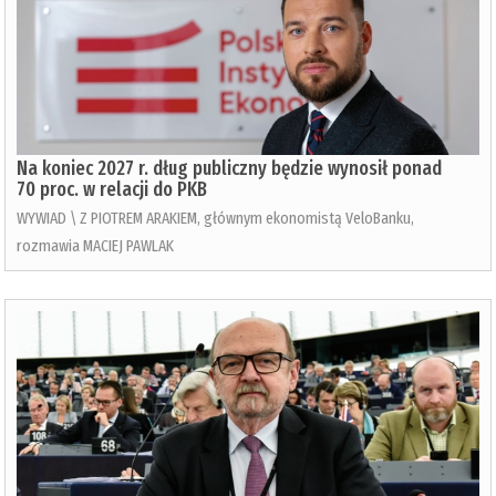
Na koniec 2027 r. dług publiczny będzie wynosił ponad
70 proc. w relacji do PKB
WYWIAD \ Z PIOTREM ARAKIEM, głównym ekonomistą VeloBanku,
rozmawia MACIEJ PAWLAK