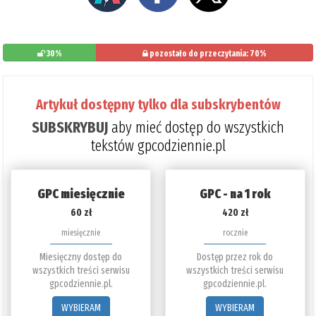
30%
pozostało do przeczytania: 70%
Artykuł dostępny tylko dla subskrybentów
SUBSKRYBUJ
aby mieć dostęp do wszystkich
tekstów gpcodziennie.pl
GPC miesięcznie
GPC - na 1 rok
60 zł
420 zł
miesięcznie
rocznie
Miesięczny dostęp do
Dostęp przez rok do
wszystkich treści serwisu
wszystkich treści serwisu
gpcodziennie.pl.
gpcodziennie.pl.
WYBIERAM
WYBIERAM