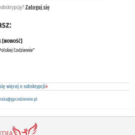
subskrypcję?
Zaloguj się
sz:
eś
[NOWOŚĆ]
olskiej Codziennie"
ię więcej o subskrypcji
»
rata@gpcodziennie.pl