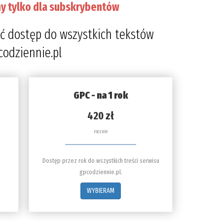
y tylko dla subskrybentów
ć dostęp do wszystkich tekstów
codziennie.pl
GPC - na 1 rok
420 zł
rocznie
Dostęp przez rok do wszystkich treści serwisu
gpcodziennie.pl.
WYBIERAM