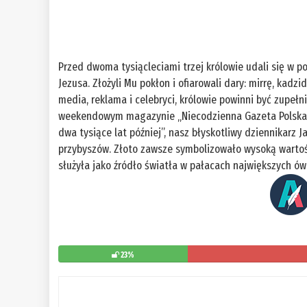
Przed dwoma tysiącleciami trzej królowie udali się w p
Jezusa. Złożyli Mu pokłon i ofiarowali dary: mirrę, kadz
media, reklama i celebryci, królowie powinni być zupełn
weekendowym magazynie „Niecodzienna Gazeta Polska”
dwa tysiące lat później”, nasz błyskotliwy dziennikarz 
przybyszów. Złoto zawsze symbolizowało wysoką wartość
służyła jako źródło światła w pałacach największych ó
23%