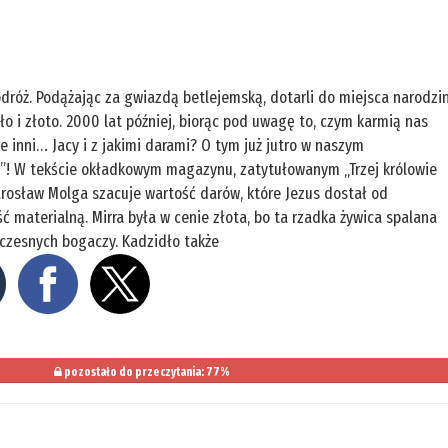
odróż. Podążając za gwiazdą betlejemską, dotarli do miejsca narodzi
idło i złoto. 2000 lat później, biorąc pod uwagę to, czym karmią nas
ie inni… Jacy i z jakimi darami? O tym już jutro w naszym
! W tekście okładkowym magazynu, zatytułowanym „Trzej królowie
Jarosław Molga szacuje wartość darów, które Jezus dostał od
 materialną. Mirra była w cenie złota, bo ta rzadka żywica spalana
wczesnych bogaczy. Kadzidło także
pozostało do przeczytania: 77%