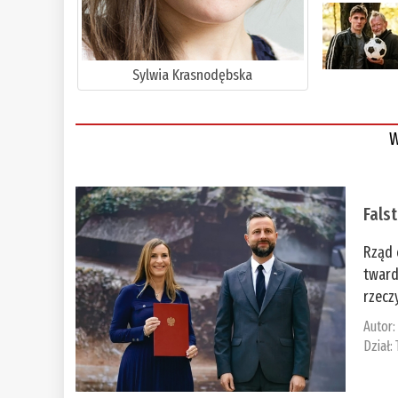
Sylwia Krasnodębska
W
Fals
Rząd 
tward
rzecz
Autor
Dział: