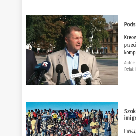
Pods
Kreow
przec
kompl
Autor
Dział:
Szok
imig
Inwaz