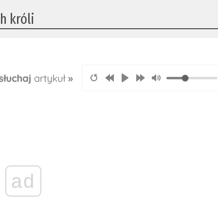
h króli
ad