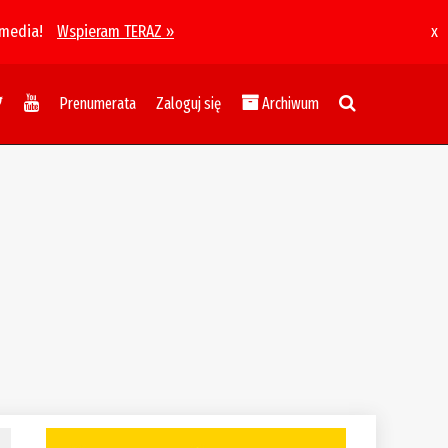
 media!
Wspieram TERAZ »
x
Prenumerata
Zaloguj się
Archiwum