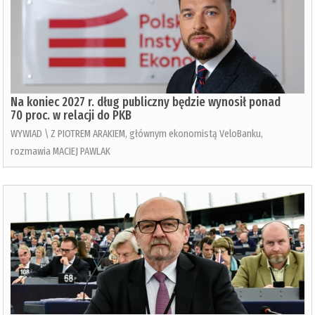
Na koniec 2027 r. dług publiczny będzie wynosił ponad
70 proc. w relacji do PKB
WYWIAD \ Z PIOTREM ARAKIEM, głównym ekonomistą VeloBanku,
rozmawia MACIEJ PAWLAK