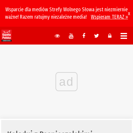
Wsparcie dla mediów Strefy Wolnego Słowa jest niezmiernie
x
ważne! Razem ratujmy niezależne media!
Wspieram TERAZ »
ad