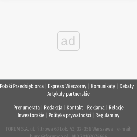
ad
Polski Przedsiębiorca
|
Express Wieczorny
|
Komunikaty
|
Debaty
|
Artykuły partnerskie
Prenumerata
|
Redakcja
|
Kontakt
|
Reklama
|
Relacje
Inwestorskie
|
Polityka prywatności
|
Regulaminy
FORUM S.A. ul. Filtrowa 63 Lok. 43, 02-056 Warszawa | e-mail:
biuro@forumsa.pl | NIP 70103076666