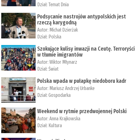
Dział:
Temat Dnia
Podsycanie nastrojów antypolskich jest
rzeczą karygodną
Autor:
Michał Dzierżak
Dział:
Polska
Szokujące kulisy inwazji na Ceutę. Terroryści
w tłumie imigrantów
Autor:
Wiktor Młynarz
Dział:
Świat
Polska wpada w pułapkę niedoboru kadr
Autor:
Mariusz Andrzej Urbanke
Dział:
Gospodarka
Weekend w rytmie przedwojennej Polski
Autor:
Anna Krajkowska
Dział:
Kultura