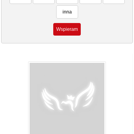
inna
Wspieram