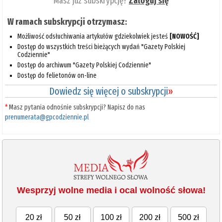
Masz już subskrypcję?
Zaloguj się
W ramach subskrypcji otrzymasz:
Możliwość odsłuchiwania artykułów gdziekolwiek jesteś
[NOWOŚĆ]
Dostęp do wszystkich treści bieżących wydań "Gazety Polskiej
Codziennie"
Dostęp do archiwum "Gazety Polskiej Codziennie"
Dostęp do felietonów on-line
Dowiedz się więcej o subskrypcji
»
*
Masz pytania odnośnie subskrypcji? Napisz do nas
prenumerata@gpcodziennie.pl
Wesprzyj wolne media i ocal wolność słowa!
20 zł
50 zł
100 zł
200 zł
500 zł