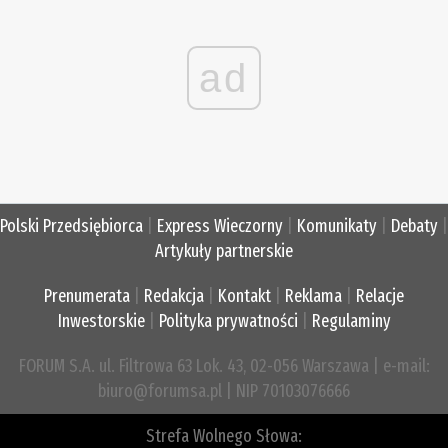
ad
Polski Przedsiębiorca
|
Express Wieczorny
|
Komunikaty
|
Debaty
|
Artykuły partnerskie
Prenumerata
|
Redakcja
|
Kontakt
|
Reklama
|
Relacje
Inwestorskie
|
Polityka prywatności
|
Regulaminy
FORUM S.A. ul. Filtrowa 63 Lok. 43, 02-056 Warszawa | e-mail:
biuro@forumsa.pl | NIP 70103076666
Strefa Wolnego Słowa: