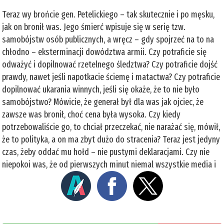
Teraz wy brońcie gen. Petelickiego – tak skutecznie i po męsku,
jak on bronił was. Jego śmierć wpisuje się w serię tzw.
samobójstw osób publicznych, a wręcz – gdy spojrzeć na to na
chłodno – eksterminacji dowództwa armii. Czy potraficie się
odważyć i dopilnować rzetelnego śledztwa? Czy potraficie dojść
prawdy, nawet jeśli napotkacie ściemę i matactwa? Czy potraficie
dopilnować ukarania winnych, jeśli się okaże, że to nie było
samobójstwo? Mówicie, że generał był dla was jak ojciec, że
zawsze was bronił, choć cena była wysoka. Czy kiedy
potrzebowaliście go, to chciał przeczekać, nie narażać się, mówił,
że to polityka, a on ma zbyt dużo do stracenia? Teraz jest jedyny
czas, żeby oddać mu hołd – nie pustymi deklaracjami. Czy nie
niepokoi was, że od pierwszych minut niemal wszystkie media i