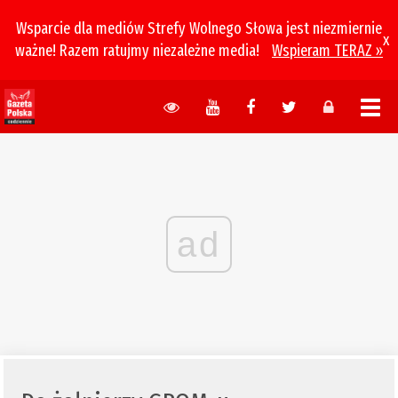
Wsparcie dla mediów Strefy Wolnego Słowa jest niezmiernie
x
ważne! Razem ratujmy niezależne media!
Wspieram TERAZ »
ad