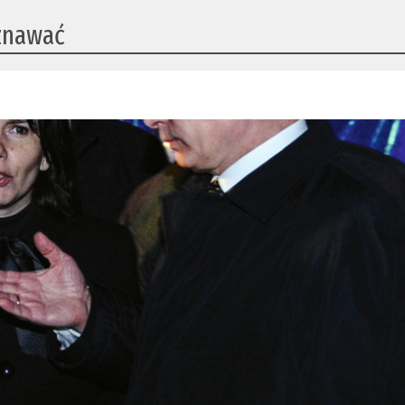
eznawać