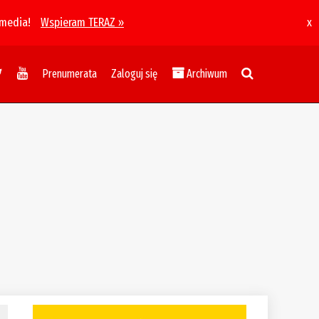
 media!
Wspieram TERAZ »
x
Prenumerata
Zaloguj się
Archiwum