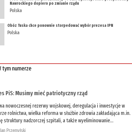
Nawrockiego dopiero po zmianie rządu
Polska
Obóz Tuska chce ponownie storpedować wybór prezesa IPN
Polska
 tym numerze
es PiS: Musimy mieć patriotyczny rząd
a nowoczesnej rezerwy wojskowej, deregulacja i inwestycje w
rze rolnictwa, wielka reforma w służbie zdrowia zakładająca m.in.
ę struktury nadzorczej szpitali, a także wyeliminowanie...
:
Jan Przemyłski