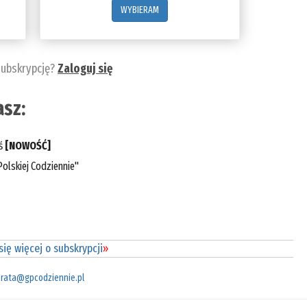
WYBIERAM
subskrypcję?
Zaloguj się
sz:
eś
[NOWOŚĆ]
olskiej Codziennie"
ię więcej o subskrypcji
»
rata@gpcodziennie.pl