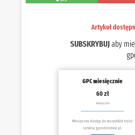
Artykuł dostępn
SUBSKRYBUJ
aby mie
gp
GPC miesięcznie
60 zł
miesięcznie
Miesięczny dostęp do wszystkich treści
serwisu gpcodziennie.pl.