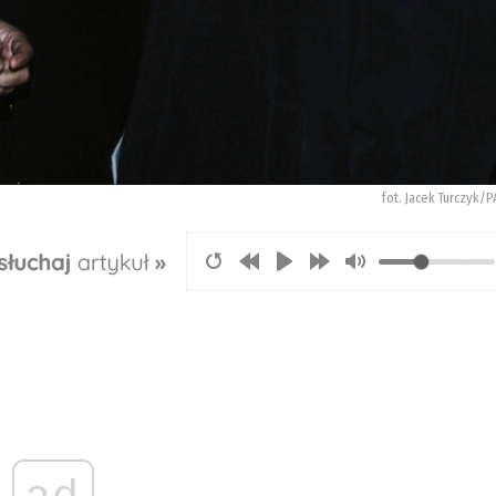
fot. Jacek Turczyk/
ad