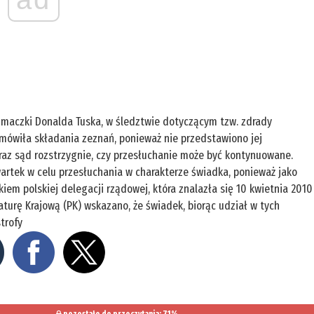
umaczki Donalda Tuska, w śledztwie dotyczącym tzw. zdrady
mówiła składania zeznań, ponieważ nie przedstawiono jej
raz sąd rozstrzygnie, czy przesłuchanie może być kontynuowane.
tek w celu przesłuchania w charakterze świadka, ponieważ jako
iem polskiej delegacji rządowej, która znalazła się 10 kwietnia 2010 
urę Krajową (PK) wskazano, że świadek, biorąc udział w tych
trofy
pozostało do przeczytania: 71%