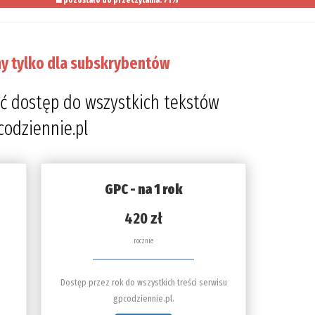
y tylko dla subskrybentów
ć dostęp do wszystkich tekstów
codziennie.pl
GPC - na 1 rok
420 zł
rocznie
Dostęp przez rok do wszystkich treści serwisu
gpcodziennie.pl.