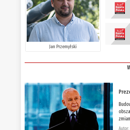
Jan Przemyłski
W
Prez
Budow
obsza
zmian
Autor