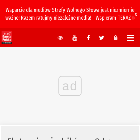
Wsparcie dla mediów Strefy Wolnego Słowa jest niezmiernie
x
ważne! Razem ratujmy niezależne media!
Wspieram TERAZ »
ad