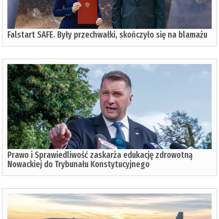
Falstart SAFE. Były przechwałki, skończyło się na blamażu
Prawo i Sprawiedliwość zaskarża edukację zdrowotną
Nowackiej do Trybunału Konstytucyjnego