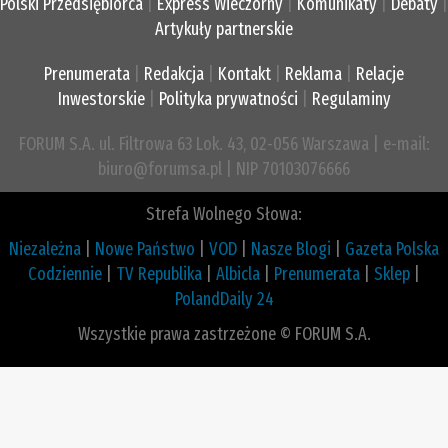
Polski Przedsiębiorca
|
Express Wieczorny
|
Komunikaty
|
Debaty
|
Artykuły partnerskie
Prenumerata
|
Redakcja
|
Kontakt
|
Reklama
|
Relacje
Inwestorskie
|
Polityka prywatności
|
Regulaminy
FORUM S.A. ul. Filtrowa 63 Lok. 43, 02-056 Warszawa | e-mail:
biuro@forumsa.pl | NIP 70103076666
Strefa Wolnego Słowa:
Niezależna
|
Nowe Państwo
|
VOD
|
Nasze Blogi
|
Gazeta Polska
Codziennie
|
TV Republika
|
Albicla
|
Prenumerata
|
Sklep
|
PolandDaily 24
Wszystkie prawa zastrzeżone © FORUM S.A.