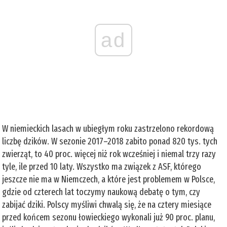
ad
W niemieckich lasach w ubiegłym roku zastrzelono rekordową
liczbę dzików. W sezonie 2017–2018 zabito ponad 820 tys. tych
zwierząt, to 40 proc. więcej niż rok wcześniej i niemal trzy razy
tyle, ile przed 10 laty. Wszystko ma związek z ASF, którego
jeszcze nie ma w Niemczech, a które jest problemem w Polsce,
gdzie od czterech lat toczymy naukową debatę o tym, czy
zabijać dziki. Polscy myśliwi chwalą się, że na cztery miesiące
przed końcem sezonu łowieckiego wykonali już 90 proc. planu,