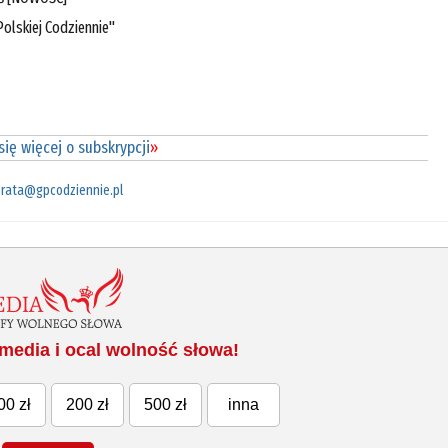
olskiej Codziennie"
ię więcej o subskrypcji
»
rata@gpcodziennie.pl
media i ocal wolność słowa!
00 zł
200 zł
500 zł
inna