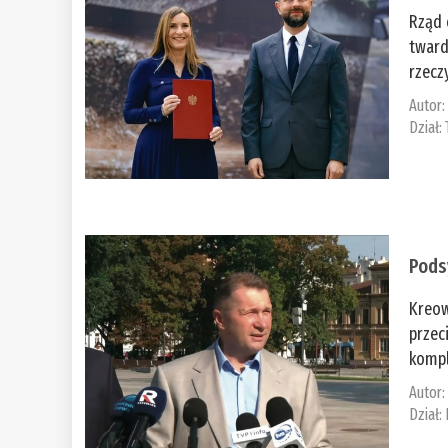
Rząd 
tward
rzecz
Autor
Dział:
Pods
Kreow
przec
kompl
Autor
Dział: