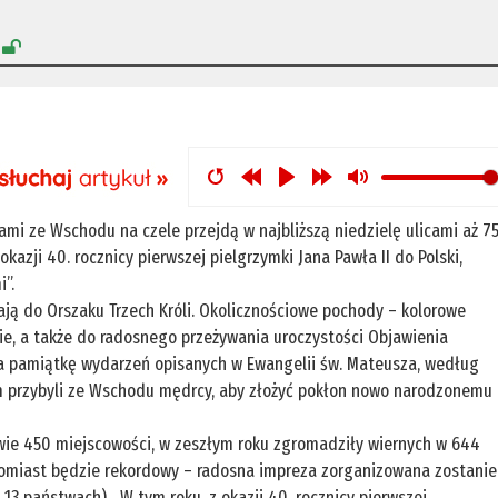
e
ami ze Wschodu na czele przejdą w najbliższą niedzielę ulicami aż 75
okazji 40. rocznicy pierwszej pielgrzymki Jana Pawła II do Polski,
”.
zają do Orszaku Trzech Króli. Okolicznościowe pochody – kolorowe
ie, a także do radosnego przeżywania uroczystości Objawienia
na pamiątkę wydarzeń opisanych w Ewangelii św. Mateusza, według
m przybyli ze Wschodu mędrcy, aby złożyć pokłon nowo narodzonemu
rawie 450 miejscowości, w zeszłym roku zgromadziły wiernych w 644
natomiast będzie rekordowy – radosna impreza zorganizowana zostanie
 13 państwach). „W tym roku, z okazji 40. rocznicy pierwszej