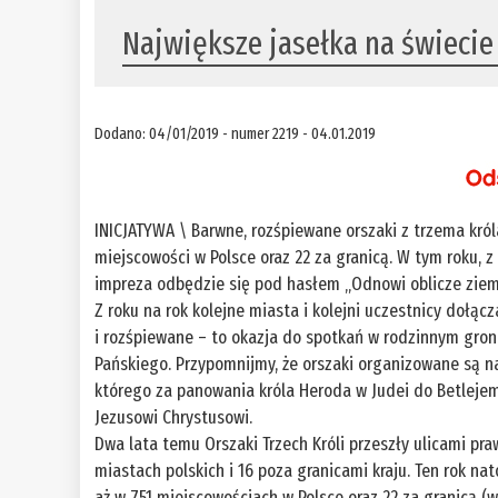
Największe jasełka na świeci
Dodano: 04/01/2019 - numer 2219 - 04.01.2019
INICJATYWA \ Barwne, rozśpiewane orszaki z trzema król
miejscowości w Polsce oraz 22 za granicą. W tym roku, z 
impreza odbędzie się pod hasłem „Odnowi oblicze ziemi
Z roku na rok kolejne miasta i kolejni uczestnicy dołąc
i rozśpiewane – to okazja do spotkań w rodzinnym gron
Pańskiego. Przypomnijmy, że orszaki organizowane są 
którego za panowania króla Heroda w Judei do Betleje
Jezusowi Chrystusowi.
Dwa lata temu Orszaki Trzech Króli przeszły ulicami p
miastach polskich i 16 poza granicami kraju. Ten rok 
aż w 751 miejscowościach w Polsce oraz 22 za granicą (w