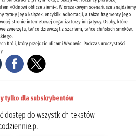
hasłem »Odnowi oblicze ziemi«. W orszakowym scenariuszu znajdziem
 tytuły jego książek, encyklik, adhortacji, a także fragmenty jego
wojej stronie internetowej organizatorzy inicjatywy. Osoby, które
we zwierzęta, tańce dziewcząt z szarfami, tańce chińskich smoków,
kiego.
h Króli, który przejdzie ulicami Wadowic. Podczas uroczystości
y.
y tylko dla subskrybentów
ć dostęp do wszystkich tekstów
codziennie.pl