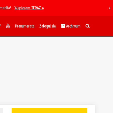
 media!
Wspieram TERAZ »
x
Prenumerata
Zaloguj się
Archiwum