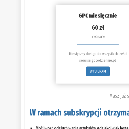
GPC miesięcznie
60 zł
miesięcznie
Miesięczny dostęp do wszystkich treści
serwisu gpcodziennie.pl.
WYBIERAM
Masz już 
W ramach subskrypcji otrzyma
Możliwość odsłuchiwania artykułów gdziekolwiek jest