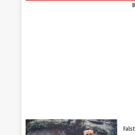
W
Fals