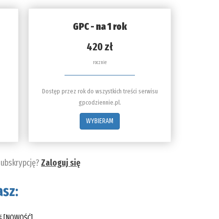
GPC - na 1 rok
420 zł
rocznie
Dostęp przez rok do wszystkich treści serwisu
gpcodziennie.pl.
WYBIERAM
subskrypcję?
Zaloguj się
sz:
eś [NOWOŚĆ]