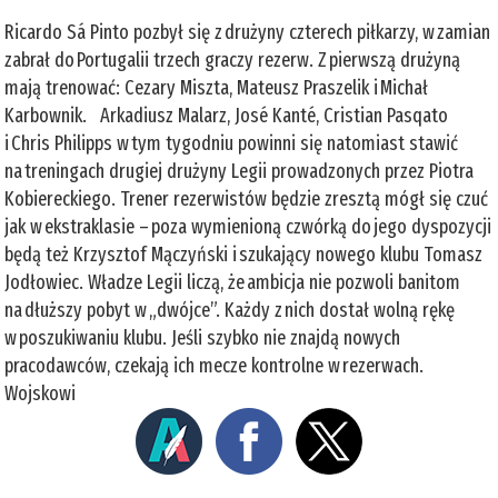
Ricardo Sá Pinto pozbył się z drużyny czterech piłkarzy, w zamian
zabrał do Portugalii trzech graczy rezerw. Z pierwszą drużyną
mają trenować: Cezary Miszta, Mateusz Praszelik i Michał
Karbownik. Arkadiusz Malarz, José Kanté, Cristian Pasqato
i Chris Philipps w tym tygodniu powinni się natomiast stawić
na treningach drugiej drużyny Legii prowadzonych przez Piotra
Kobiereckiego. Trener rezerwistów będzie zresztą mógł się czuć
jak w ekstraklasie – poza wymienioną czwórką do jego dyspozycji
będą też Krzysztof Mączyński i szukający nowego klubu Tomasz
Jodłowiec. Władze Legii liczą, że ambicja nie pozwoli banitom
na dłuższy pobyt w „dwójce”. Każdy z nich dostał wolną rękę
w poszukiwaniu klubu. Jeśli szybko nie znajdą nowych
pracodawców, czekają ich mecze kontrolne w rezerwach.
Wojskowi