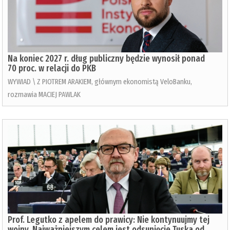
Na koniec 2027 r. dług publiczny będzie wynosił ponad
70 proc. w relacji do PKB
WYWIAD \ Z PIOTREM ARAKIEM, głównym ekonomistą VeloBanku,
rozmawia MACIEJ PAWLAK
Prof. Legutko z apelem do prawicy: Nie kontynuujmy tej
wojny. Najważniejszym celem jest odsunięcie Tuska od