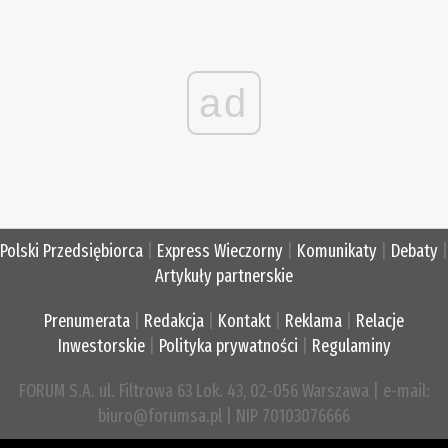
ad
Polski Przedsiębiorca
|
Express Wieczorny
|
Komunikaty
|
Debaty
|
Artykuły partnerskie
Prenumerata
|
Redakcja
|
Kontakt
|
Reklama
|
Relacje
Inwestorskie
|
Polityka prywatności
|
Regulaminy
FORUM S.A. ul. Filtrowa 63 Lok. 43, 02-056 Warszawa | e-mail:
biuro@forumsa.pl | NIP 70103076666