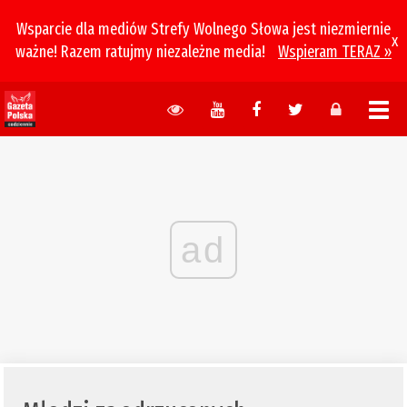
Wsparcie dla mediów Strefy Wolnego Słowa jest niezmiernie
x
ważne! Razem ratujmy niezależne media!
Wspieram TERAZ »
ad