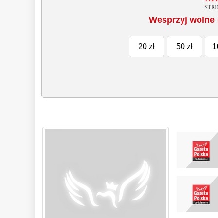
Wesprzyj wolne 
20 zł
50 zł
1