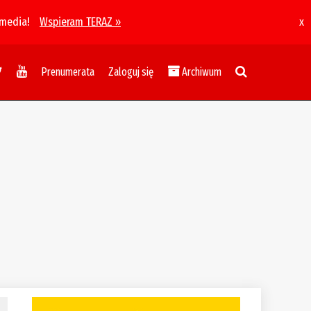
 media!
Wspieram TERAZ »
x
Prenumerata
Zaloguj się
Archiwum