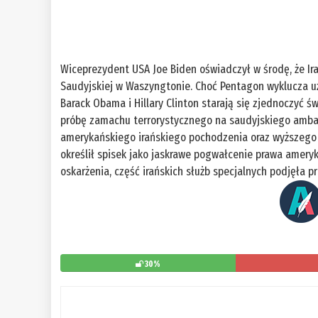
Wiceprezydent USA Joe Biden oświadczył w środę, że Ir
Saudyjskiej w Waszyngtonie. Choć Pentagon wyklucza uży
Barack Obama i Hillary Clinton starają się zjednoczyć 
próbę zamachu terrorystycznego na saudyjskiego ambas
amerykańskiego irańskiego pochodzenia oraz wyższego o
określił spisek jako jaskrawe pogwałcenie prawa amer
oskarżenia, część irańskich służb specjalnych podjęła
30%