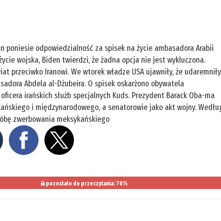
an poniesie odpowiedzialność za spisek na życie ambasadora Arabii
cie wojska, Biden twierdzi, że żadna opcja nie jest wykluczona.
świat przeciwko Iranowi. We wtorek władze USA ujawniły, że udaremnił
adora Abdela al-Dżubeira. O spisek oskarżono obywatela
ficera irańskich służb specjalnych Kuds. Prezydent Barack Oba-ma
ykańskiego i międzynarodowego, a senatorowie jako akt wojny. Wedłu
 próbę zwerbowania meksykańskiego
pozostało do przeczytania: 70%