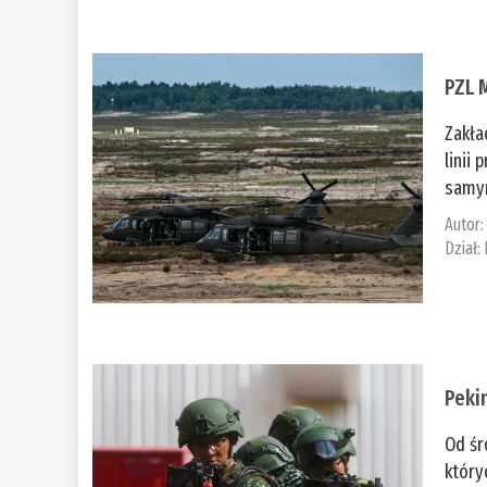
PZL 
Zakła
linii
samym
Autor
Dział:
Peki
Od śr
który