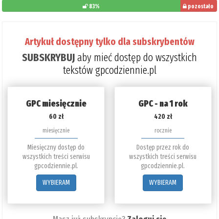
83%
pozostało
do
przeczytania:
Artykuł dostępny tylko dla subskrybentów
17%
SUBSKRYBUJ
aby mieć dostęp do wszystkich
tekstów gpcodziennie.pl
GPC miesięcznie
GPC - na 1 rok
60 zł
420 zł
miesięcznie
rocznie
Miesięczny dostęp do
Dostęp przez rok do
wszystkich treści serwisu
wszystkich treści serwisu
gpcodziennie.pl.
gpcodziennie.pl.
WYBIERAM
WYBIERAM