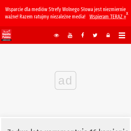
Wsparcie dla mediów Strefy Wolnego Słowa jest niezmiernie
x
ważne! Razem ratujmy niezależne media!
Wspieram TERAZ »
ad