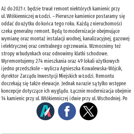
Aż do 2021 r. będzie trwał remont niektórych kamienic przy
ul. Włókienniczej w Łodzi. – Pierwsze kamienice postaramy się
oddać do użytku do końca tego roku. Każdą z nieruchomości
czeka generalny remont. Będą to modernizacje obejmujące
wymianę oraz montaż instalacji wodnej, kanalizacyjnej, gazowej
i elektrycznej oraz centralnego ogrzewania. Wzmocnimy też
stropy w budynkach oraz odnowimy klatki schodowe.
Wyremontujemy 274 mieszkania oraz 49 lokali użytkowych
i jedno przedszkole – wylicza Agnieszka Kowalewska-Wójcik,
dyrektor Zarządu Inwestycji Miejskich w Łodzi. Remontu
doczekają się także elewacje. Jednak na razie są tylko wstępne
koncepcje dotyczące ich wyglądu. Łącznie modernizacja obejmie
14 kamienic przy ul. Włókienniczej i dwie przy ul. Wschodniej. Po