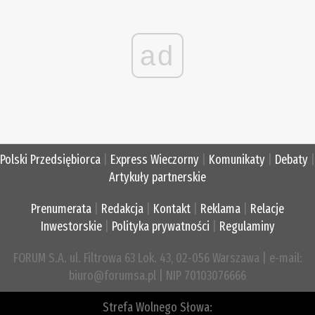
ad
Polski Przedsiębiorca
|
Express Wieczorny
|
Komunikaty
|
Debaty
|
Artykuły partnerskie
Prenumerata
|
Redakcja
|
Kontakt
|
Reklama
|
Relacje
Inwestorskie
|
Polityka prywatności
|
Regulaminy
FORUM S.A. ul. Filtrowa 63 Lok. 43, 02-056 Warszawa | e-mail:
biuro@forumsa.pl | NIP 70103076666
Strefa Wolnego Słowa: