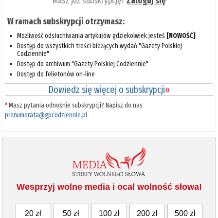
Masz już subskrypcję?
Zaloguj się
W ramach subskrypcji otrzymasz:
Możliwość odsłuchiwania artykułów gdziekolwiek jesteś
[NOWOŚĆ]
Dostęp do wszystkich treści bieżących wydań "Gazety Polskiej
Codziennie"
Dostęp do archiwum "Gazety Polskiej Codziennie"
Dostęp do felietonów on-line
Dowiedz się więcej o subskrypcji
»
*
Masz pytania odnośnie subskrypcji? Napisz do nas
prenumerata@gpcodziennie.pl
Wesprzyj wolne media i ocal wolność słowa!
20 zł
50 zł
100 zł
200 zł
500 zł