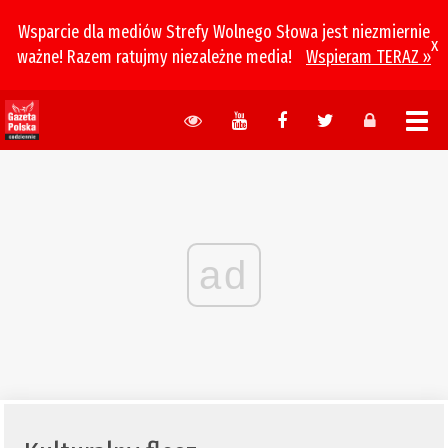
Wsparcie dla mediów Strefy Wolnego Słowa jest niezmiernie
x
ważne! Razem ratujmy niezależne media!
Wspieram TERAZ »
ad