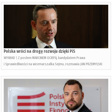
Polska wróci na drogę rozwoju dzięki PiS
WYWIAD \ Z posłem MARCINEM OCIEPĄ, kandydatem Prawa
i Sprawiedliwości na wicemarszałka Sejmu, rozmawia JAN PRZEMYŁSKI