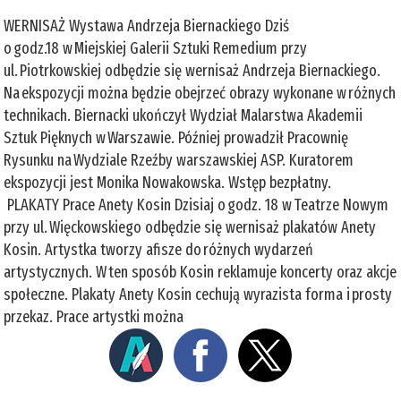
WERNISAŻ Wystawa Andrzeja Biernackiego Dziś
o godz.18 w Miejskiej Galerii Sztuki Remedium przy
ul. Piotrkowskiej odbędzie się wernisaż Andrzeja Biernackiego.
Na ekspozycji można będzie obejrzeć obrazy wykonane w różnych
technikach. Biernacki ukończył Wydział Malarstwa Akademii
Sztuk Pięknych w Warszawie. Później prowadził Pracownię
Rysunku na Wydziale Rzeźby warszawskiej ASP. Kuratorem
ekspozycji jest Monika Nowakowska. Wstęp bezpłatny.
PLAKATY Prace Anety Kosin Dzisiaj o godz. 18 w Teatrze Nowym
przy ul. Więckowskiego odbędzie się wernisaż plakatów Anety
Kosin. Artystka tworzy afisze do różnych wydarzeń
artystycznych. W ten sposób Kosin reklamuje koncerty oraz akcje
społeczne. Plakaty Anety Kosin cechują wyrazista forma i prosty
przekaz. Prace artystki można