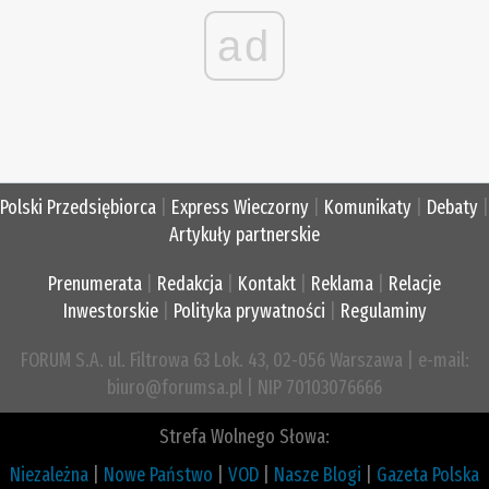
ad
Polski Przedsiębiorca
|
Express Wieczorny
|
Komunikaty
|
Debaty
|
Artykuły partnerskie
Prenumerata
|
Redakcja
|
Kontakt
|
Reklama
|
Relacje
Inwestorskie
|
Polityka prywatności
|
Regulaminy
FORUM S.A. ul. Filtrowa 63 Lok. 43, 02-056 Warszawa | e-mail:
biuro@forumsa.pl | NIP 70103076666
Strefa Wolnego Słowa:
Niezależna
|
Nowe Państwo
|
VOD
|
Nasze Blogi
|
Gazeta Polska