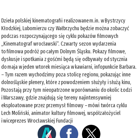
Dzieła polskiej kinematografii realizowane m.in. w Bystrzycy
Kłodzkiej, Lubomierzu czy Wałbrzychu będzie można zobaczyć
podczas rozpoczynającego się cyklu pokazów filmowych
„Kinematograf wrocławski”. Czwarty sezon wydarzenia
to filmowa podróż po całym Dolnym Śląsku. Pokazy filmowe,
dyskusje i spotkania z gośćmi będą się odbywały od stycznia
do maja w jeden wtorek miesiąca w kawiarni, infopunkcie Barbara.
– Tym razem wychodzimy poza stolicę regionu, pokazując inne
dolnośląskie plenery, które z powodzeniem służyły i służą kinu,
Pozostają przy tym nieopatrzone w porównaniu do okolic Łodzi
i Warszawy, gdzie znajdują się tereny najintensywniej
eksploatowane przez przemysł filmowy – mówi twórca cyklu
Lech Moliński, animator kultury filmowej, współzałożyciel
i wiceprezes Wrocławskiej Fundacji