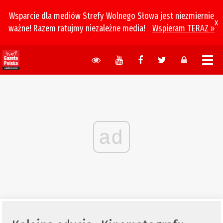
Wsparcie dla mediów Strefy Wolnego Słowa jest niezmiernie
x
ważne! Razem ratujmy niezależne media!
Wspieram TERAZ »
ad