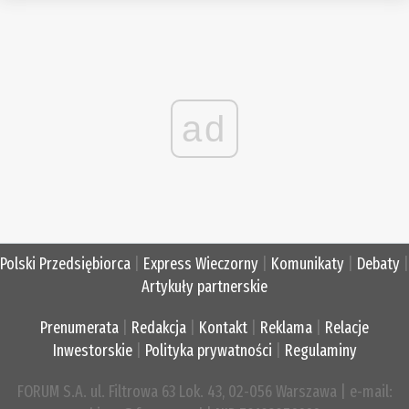
ad
Polski Przedsiębiorca
|
Express Wieczorny
|
Komunikaty
|
Debaty
|
Artykuły partnerskie
Prenumerata
|
Redakcja
|
Kontakt
|
Reklama
|
Relacje
Inwestorskie
|
Polityka prywatności
|
Regulaminy
FORUM S.A. ul. Filtrowa 63 Lok. 43, 02-056 Warszawa | e-mail: