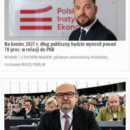
Na koniec 2027 r. dług publiczny będzie wynosił ponad
70 proc. w relacji do PKB
WYWIAD \ Z PIOTREM ARAKIEM, głównym ekonomistą VeloBanku,
rozmawia MACIEJ PAWLAK