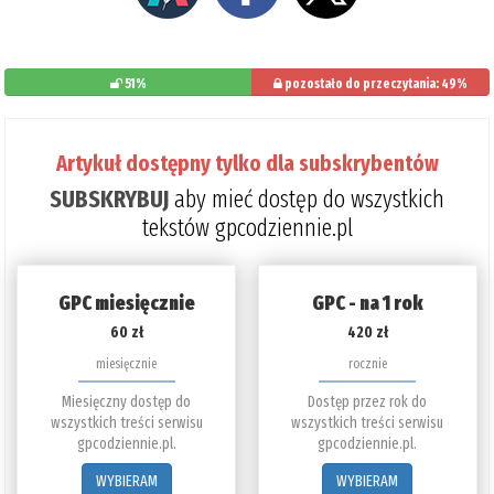
51%
pozostało do przeczytania: 49%
Artykuł dostępny tylko dla subskrybentów
SUBSKRYBUJ
aby mieć dostęp do wszystkich
tekstów gpcodziennie.pl
GPC miesięcznie
GPC - na 1 rok
60 zł
420 zł
miesięcznie
rocznie
Miesięczny dostęp do
Dostęp przez rok do
wszystkich treści serwisu
wszystkich treści serwisu
gpcodziennie.pl.
gpcodziennie.pl.
WYBIERAM
WYBIERAM