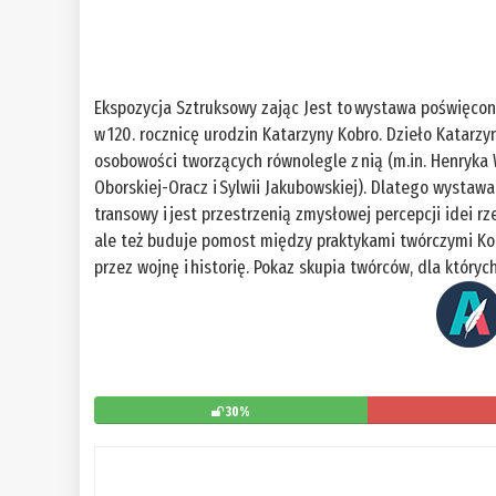
Ekspozycja Sztruksowy zając Jest to wystawa poświęcon
w 120. rocznicę urodzin Katarzyny Kobro. Dzieło Katarz
osobowości tworzących równolegle z nią (m.in. Henryka W
Oborskiej-Oracz i Sylwii Jakubowskiej). Dlatego wystaw
transowy i jest przestrzenią zmysłowej percepcji idei r
ale też buduje pomost między praktykami twórczymi Ko
przez wojnę i historię. Pokaz skupia twórców, dla któryc
30%