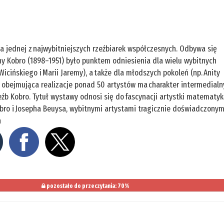
a jednej z najwybitniejszych rzeźbiarek współczesnych. Odbywa się
yny Kobro (1898–1951) było punktem odniesienia dla wielu wybitnych
icińskiego i Marii Jaremy), a także dla młodszych pokoleń (np. Anity
a obejmująca realizacje ponad 50 artystów ma charakter intermedialn
zeźb Kobro. Tytuł wystawy odnosi się do fascynacji artystki matematyk
bro i Josepha Beuysa, wybitnymi artystami tragicznie doświadczonym
h
pozostało do przeczytania: 70%