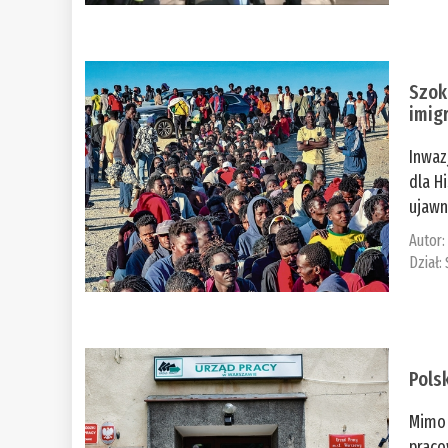
Szok
imig
Inwaz
dla H
ujawni
Autor
Dział:
Pols
Mimo 
praco