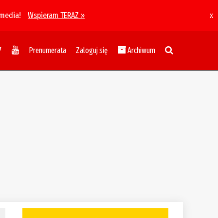
 media!
Wspieram TERAZ »
x
Prenumerata
Zaloguj się
Archiwum