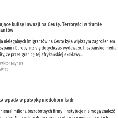
ujące kulisy inwazji na Ceutę. Terroryści w tłumie
rantów
ja nielegalnych imigrantów na Ceutę była większym zagrożeniem
iszpanii i Europy, niż się dotychczas wydawało. Hiszpańskie media
ły, że przez granicę tej afrykańskiej eksklawy...
:
Wiktor Młynarz
Świat
ka wpada w pułapkę niedoboru kadr
niemal miliona bezrobotnych firmy i instytucje nie mogą znaleźć
wników. Najbardziej dramatyczna sytuacja panuje w szkołach,