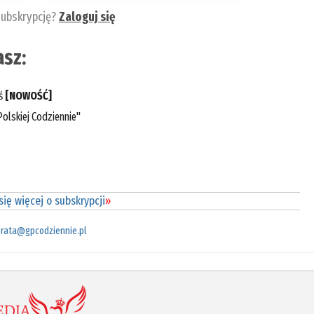
subskrypcję?
Zaloguj się
sz:
eś
[NOWOŚĆ]
olskiej Codziennie"
ię więcej o subskrypcji
»
rata@gpcodziennie.pl