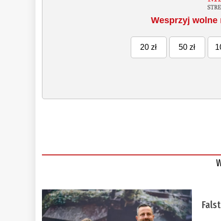
Wesprzyj wolne 
20 zł
50 zł
1
W
Fals