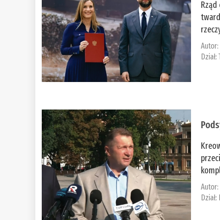
Rząd 
tward
rzecz
Autor
Dział:
Pods
Kreow
przec
kompl
Autor
Dział: