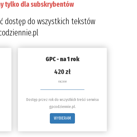
y tylko dla subskrybentów
ć dostęp do wszystkich tekstów
codziennie.pl
GPC - na 1 rok
420 zł
rocznie
Dostęp przez rok do wszystkich treści serwisu
gpcodziennie.pl.
WYBIERAM