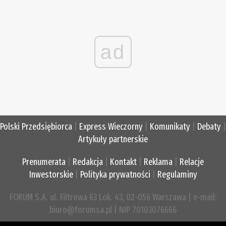
ad
Polski Przedsiębiorca
|
Express Wieczorny
|
Komunikaty
|
Debaty
|
Artykuły partnerskie
Prenumerata
|
Redakcja
|
Kontakt
|
Reklama
|
Relacje
Inwestorskie
|
Polityka prywatności
|
Regulaminy
FORUM S.A. ul. Filtrowa 63 Lok. 43, 02-056 Warszawa | e-mail:
biuro@forumsa.pl | NIP 70103076666