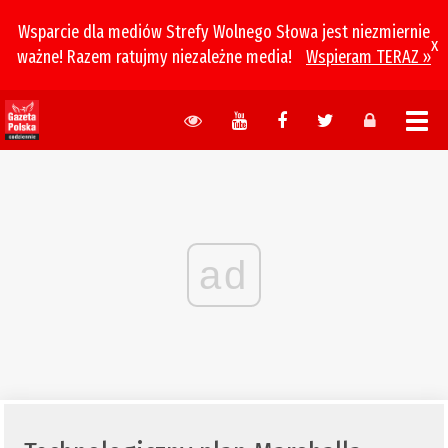
Wsparcie dla mediów Strefy Wolnego Słowa jest niezmiernie
x
ważne! Razem ratujmy niezależne media!
Wspieram TERAZ »
ad