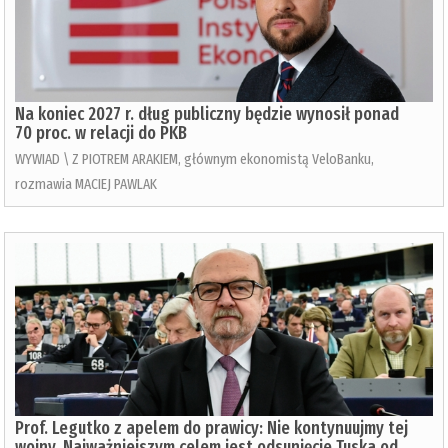
Na koniec 2027 r. dług publiczny będzie wynosił ponad
70 proc. w relacji do PKB
WYWIAD \ Z PIOTREM ARAKIEM, głównym ekonomistą VeloBanku,
rozmawia MACIEJ PAWLAK
Prof. Legutko z apelem do prawicy: Nie kontynuujmy tej
wojny. Najważniejszym celem jest odsunięcie Tuska od