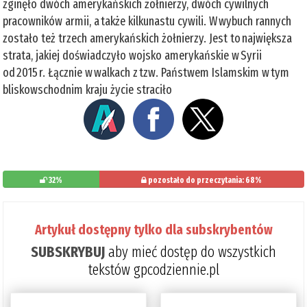
zginęło dwóch amerykańskich żołnierzy, dwóch cywilnych
pracowników armii, a także kilkunastu cywili. W wybuch rannych
zostało też trzech amerykańskich żołnierzy. Jest to największa
strata, jakiej doświadczyło wojsko amerykańskie w Syrii
od 2015 r. Łącznie w walkach z tzw. Państwem Islamskim w tym
bliskowschodnim kraju życie straciło
32%
pozostało do przeczytania: 68%
Artykuł dostępny tylko dla subskrybentów
SUBSKRYBUJ
aby mieć dostęp do wszystkich
tekstów gpcodziennie.pl