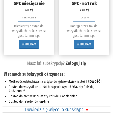
GPC miesięcznie
GPC - na 1 rok
60 zł
420 zł
miesięcznie
rocznie
Miesięczny dostęp do
Dostęp przez rok do
wszystkich treści serwisu
wszystkich treści serwisu
gpcodziennie.pl.
gpcodziennie.pl.
WYBIERAM
WYBIERAM
Masz już subskrypcję?
Zaloguj się
W ramach subskrypcji otrzymasz:
Możliwość odsłuchiwania artykułów gdziekolwiek jesteś
[NOWOŚĆ]
Dostęp do wszystkich treści bieżących wydań "Gazety Polskiej
Codziennie"
Dostęp do archiwum "Gazety Polskiej Codziennie"
Dostęp do felietonów on-line
Dowiedz się więcej o subskrypcji
»