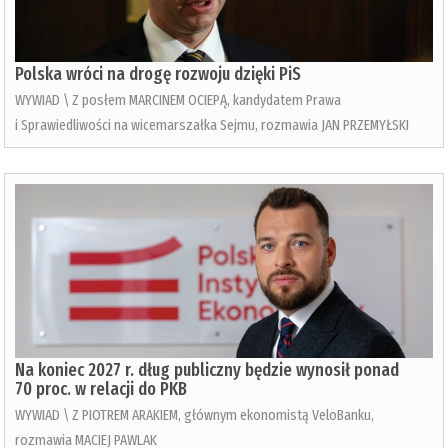
Polska wróci na drogę rozwoju dzięki PiS
WYWIAD \ Z posłem MARCINEM OCIEPĄ, kandydatem Prawa
i Sprawiedliwości na wicemarszałka Sejmu, rozmawia JAN PRZEMYŁSKI
Na koniec 2027 r. dług publiczny będzie wynosił ponad
70 proc. w relacji do PKB
WYWIAD \ Z PIOTREM ARAKIEM, głównym ekonomistą VeloBanku,
rozmawia MACIEJ PAWLAK