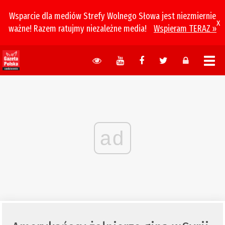
Wsparcie dla mediów Strefy Wolnego Słowa jest niezmiernie
x
ważne! Razem ratujmy niezależne media!
Wspieram TERAZ »
ad