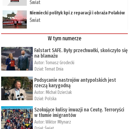
Świat
Niemiecki polityk kpi z reparacji i obraża Polaków
Świat
W tym numerze
Falstart SAFE. Były przechwałki, skończyło się
na blamażu
Autor:
Tomasz Grodecki
Dział:
Temat Dnia
Podsycanie nastrojów antypolskich jest
rzeczą karygodną
Autor:
Michał Dzierżak
Dział:
Polska
Szokujące kulisy inwazji na Ceutę. Terroryści
w tłumie imigrantów
Autor:
Wiktor Młynarz
Dział:
Świat