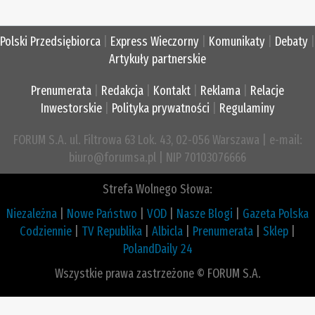
Polski Przedsiębiorca
|
Express Wieczorny
|
Komunikaty
|
Debaty
|
Artykuły partnerskie
Prenumerata
|
Redakcja
|
Kontakt
|
Reklama
|
Relacje
Inwestorskie
|
Polityka prywatności
|
Regulaminy
FORUM S.A. ul. Filtrowa 63 Lok. 43, 02-056 Warszawa | e-mail:
biuro@forumsa.pl | NIP 70103076666
Strefa Wolnego Słowa:
Niezależna
|
Nowe Państwo
|
VOD
|
Nasze Blogi
|
Gazeta Polska
Codziennie
|
TV Republika
|
Albicla
|
Prenumerata
|
Sklep
|
PolandDaily 24
Wszystkie prawa zastrzeżone © FORUM S.A.