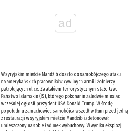
ad
W syryjskim mieście Mandżib doszło do samobójczego ataku
na amerykańskich pracowników cywilnych armii i żołnierzy
patrolujących ulice. Za atakiem terrorystycznym stało tzw.
Państwo Islamskie (IS), którego pokonanie zaledwie miesiąc
wcześniej ogłosił prezydent USA Donald Trump. W środę
po południu zamachowiec samobójca wszedł w tłum przed jedną
z restauracji w syryjskim mieście Mandżib i zdetonował
umieszczony na sobie ładunek wybuchowy. W wyniku eksplozji