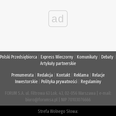
ad
Polski Przedsiębiorca
|
Express Wieczorny
|
Komunikaty
|
Debaty
|
Artykuły partnerskie
Prenumerata
|
Redakcja
|
Kontakt
|
Reklama
|
Relacje
Inwestorskie
|
Polityka prywatności
|
Regulaminy
FORUM S.A. ul. Filtrowa 63 Lok. 43, 02-056 Warszawa | e-mail:
biuro@forumsa.pl | NIP 70103076666
Strefa Wolnego Słowa: