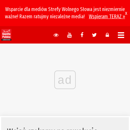
Wsparcie dla mediów Strefy Wolnego Słowa jest niezmiernie
x
ważne! Razem ratujmy niezależne media!
Wspieram TERAZ »
ad