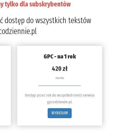
y tylko dla subskrybentów
ć dostęp do wszystkich tekstów
codziennie.pl
GPC - na 1 rok
420 zł
rocznie
Dostęp przez rok do wszystkich treści serwisu
gpcodziennie.pl.
WYBIERAM