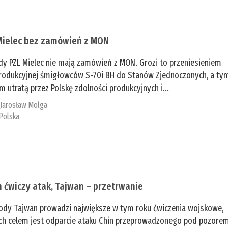
Mielec bez zamówień z MON
dy PZL Mielec nie mają zamówień z MON. Grozi to przeniesieniem
 produkcyjnej śmigłowców S-70i BH do Stanów Zjednoczonych, a ty
 utratą przez Polskę zdolności produkcyjnych i...
:
Jarosław Molga
Polska
n ćwiczy atak, Tajwan – przetrwanie
ody Tajwan prowadzi największe w tym roku ćwiczenia wojskowe,
ch celem jest odparcie ataku Chin przeprowadzonego pod pozore