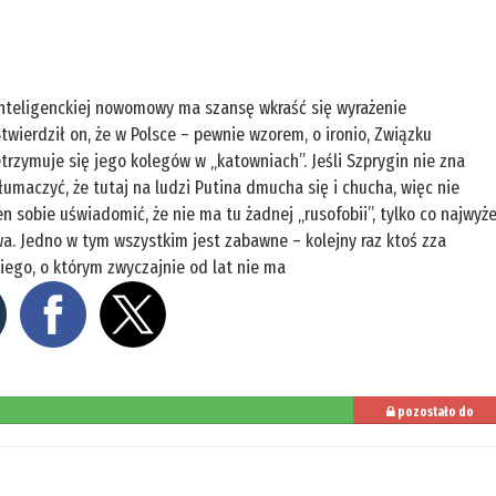
nteligenckiej nowomowy ma szansę wkraść się wyrażenie
twierdził on, że w Polsce – pewnie wzorem, o ironio, Związku
trzymuje się jego kolegów w „katowniach”. Jeśli Szprygin nie zna
łumaczyć, że tutaj na ludzi Putina dmucha się i chucha, więc nie
n sobie uświadomić, że nie ma tu żadnej „rusofobii”, tylko co najwyże
wa. Jedno w tym wszystkim jest zabawne – kolejny raz ktoś zza
iego, o którym zwyczajnie od lat nie ma
pozostało do
przeczytania: 17%