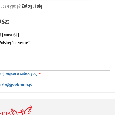
subskrypcję?
Zaloguj się
sz:
eś
[NOWOŚĆ]
olskiej Codziennie"
ię więcej o subskrypcji
»
rata@gpcodziennie.pl