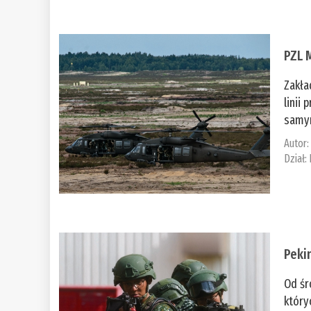
PZL 
Zakła
linii
samym
Autor
Dział:
Peki
Od śr
który