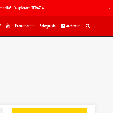
 media!
Wspieram TERAZ »
x
Prenumerata
Zaloguj się
Archiwum