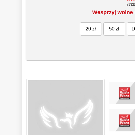
Wesprzyj wolne 
20 zł
50 zł
1