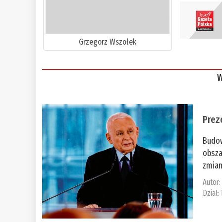
Grzegorz Wszołek
W
Prez
Budow
obsza
zmian
Autor
Dział: