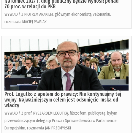
Na koniec 2027 r. dług publiczny będzie wynosił ponad
70 proc. w relacji do PKB
WYWIAD \ Z PIOTREM ARAKIEM, głównym ekonomistą VeloBanku,
rozmawia MACIEJ PAWLAK
Prof. Legutko z apelem do prawicy: Nie kontynuujmy tej
wojny. Najważniejszym celem jest odsunięcie Tuska od
władzy
WYWIAD \ Z prof. RYSZARDEM LEGUTKĄ, filozofem, publicystą, byłym
przewodniczącym delegacji Prawa i Sprawiedliwości w Parlamencie
Europejskim, rozmawia JAN PRZEMYŁSKI