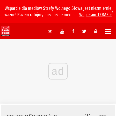
Wsparcie dla mediów Strefy Wolnego Słowa jest niezmiernie
x
ważne! Razem ratujmy niezależne media!
Wspieram TERAZ »
ad