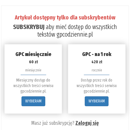
poz
do
Artykuł dostępny tylko dla subskrybentów
prze
SUBSKRYBUJ
aby mieć dostęp do wszystkich
4%
tekstów gpcodziennie.pl
GPC miesięcznie
GPC - na 1 rok
60 zł
420 zł
miesięcznie
rocznie
Miesięczny dostęp do
Dostęp przez rok do
wszystkich treści serwisu
wszystkich treści serwisu
gpcodziennie.pl.
gpcodziennie.pl.
WYBIERAM
WYBIERAM
Masz już subskrypcję?
Zaloguj się