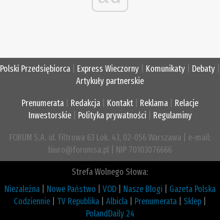
Polski Przedsiębiorca
|
Express Wieczorny
|
Komunikaty
|
Debaty
|
Artykuły partnerskie
Prenumerata
|
Redakcja
|
Kontakt
|
Reklama
|
Relacje
Inwestorskie
|
Polityka prywatności
|
Regulaminy
FORUM S.A. ul. Filtrowa 63 Lok. 43, 02-056 Warszawa | e-mail:
biuro@forumsa.pl | NIP 70103076666
Strefa Wolnego Słowa:
Niezależna
|
Nowe Państwo
|
VOD
|
Nasze Blogi
|
Gazeta Polska
Codziennie
|
TV Republika
|
Albicla
|
Prenumerata
|
Sklep
|
PolandDaily 24