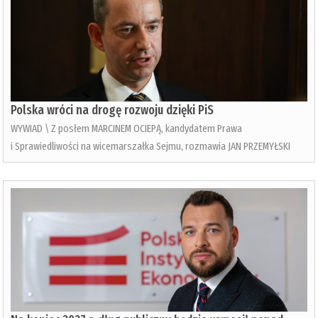
Polska wróci na drogę rozwoju dzięki PiS
WYWIAD \ Z posłem MARCINEM OCIEPĄ, kandydatem Prawa
i Sprawiedliwości na wicemarszałka Sejmu, rozmawia JAN PRZEMYŁSKI