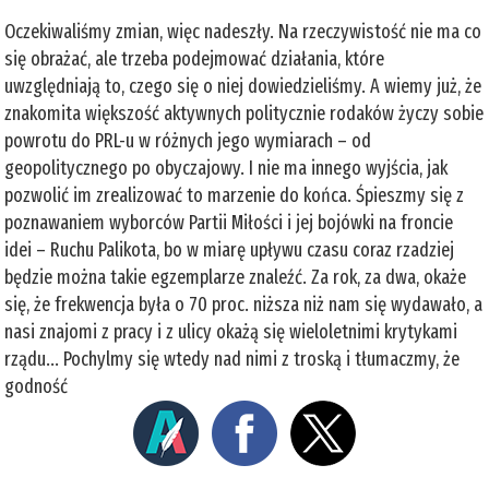
Oczekiwaliśmy zmian, więc nadeszły. Na rzeczywistość nie ma co
się obrażać, ale trzeba podejmować działania, które
uwzględniają to, czego się o niej dowiedzieliśmy. A wiemy już, że
znakomita większość aktywnych politycznie rodaków życzy sobie
powrotu do PRL-u w różnych jego wymiarach – od
geopolitycznego po obyczajowy. I nie ma innego wyjścia, jak
pozwolić im zrealizować to marzenie do końca. Śpieszmy się z
poznawaniem wyborców Partii Miłości i jej bojówki na froncie
idei – Ruchu Palikota, bo w miarę upływu czasu coraz rzadziej
będzie można takie egzemplarze znaleźć. Za rok, za dwa, okaże
się, że frekwencja była o 70 proc. niższa niż nam się wydawało, a
nasi znajomi z pracy i z ulicy okażą się wieloletnimi krytykami
rządu... Pochylmy się wtedy nad nimi z troską i tłumaczmy, że
godność