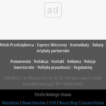
ad
Polski Przedsiębiorca
|
Express Wieczorny
|
Komunikaty
|
Debaty
|
Artykuły partnerskie
Prenumerata
|
Redakcja
|
Kontakt
|
Reklama
|
Relacje
Inwestorskie
|
Polityka prywatności
|
Regulaminy
FORUM S.A. ul. Filtrowa 63 Lok. 43, 02-056 Warszawa | e-mail:
biuro@forumsa.pl | NIP 70103076666
Strefa Wolnego Słowa:
Niezależna
|
Nowe Państwo
|
VOD
|
Nasze Blogi
|
Gazeta Polska