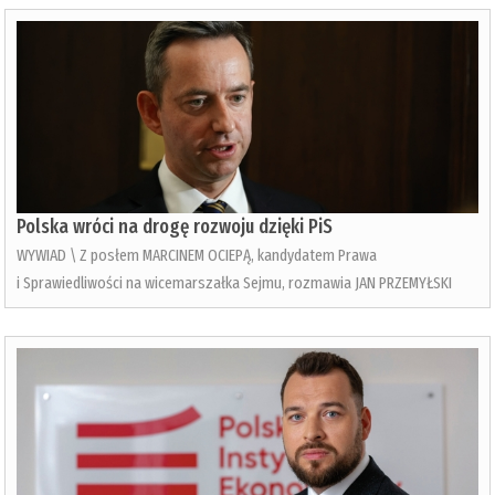
Polska wróci na drogę rozwoju dzięki PiS
WYWIAD \ Z posłem MARCINEM OCIEPĄ, kandydatem Prawa
i Sprawiedliwości na wicemarszałka Sejmu, rozmawia JAN PRZEMYŁSKI