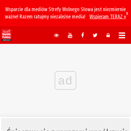
Wsparcie dla mediów Strefy Wolnego Słowa jest niezmiernie
x
ważne! Razem ratujmy niezależne media!
Wspieram TERAZ »
ad