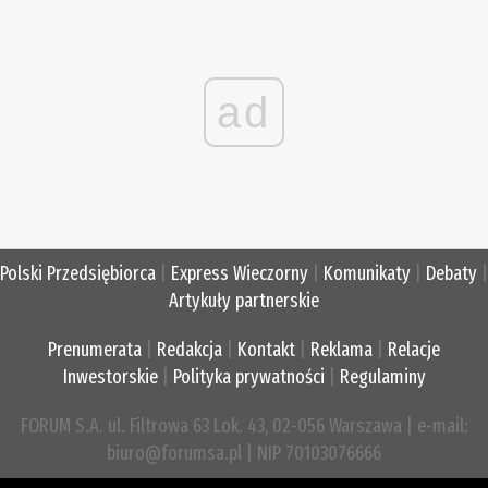
ad
Polski Przedsiębiorca
|
Express Wieczorny
|
Komunikaty
|
Debaty
|
Artykuły partnerskie
Prenumerata
|
Redakcja
|
Kontakt
|
Reklama
|
Relacje
Inwestorskie
|
Polityka prywatności
|
Regulaminy
FORUM S.A. ul. Filtrowa 63 Lok. 43, 02-056 Warszawa | e-mail:
biuro@forumsa.pl | NIP 70103076666