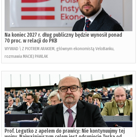
Na koniec 2027 r. dług publiczny będzie wynosił ponad
70 proc. w relacji do PKB
WYWIAD \ Z PIOTREM ARAKIEM, głównym ekonomistą VeloBanku,
rozmawia MACIEJ PAWLAK
Prof. Legutko z apelem do prawicy: Nie kontynuujmy tej
wojny. Najważniejszym celem jest odsunięcie Tuska od