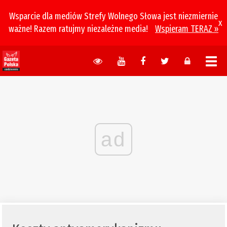
Wsparcie dla mediów Strefy Wolnego Słowa jest niezmiernie
x
ważne! Razem ratujmy niezależne media!
Wspieram TERAZ »
ad