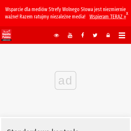
Wsparcie dla mediów Strefy Wolnego Słowa jest niezmiernie
x
ważne! Razem ratujmy niezależne media!
Wspieram TERAZ »
ad