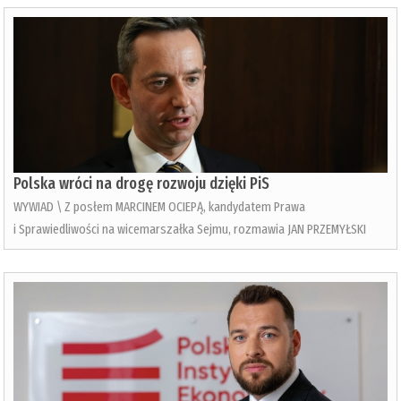
Polska wróci na drogę rozwoju dzięki PiS
WYWIAD \ Z posłem MARCINEM OCIEPĄ, kandydatem Prawa
i Sprawiedliwości na wicemarszałka Sejmu, rozmawia JAN PRZEMYŁSKI