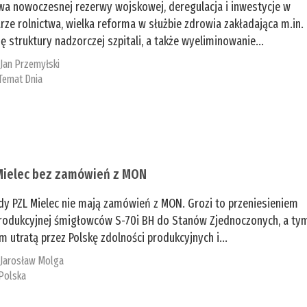
a nowoczesnej rezerwy wojskowej, deregulacja i inwestycje w
rze rolnictwa, wielka reforma w służbie zdrowia zakładająca m.in.
ę struktury nadzorczej szpitali, a także wyeliminowanie...
:
Jan Przemyłski
Temat Dnia
Mielec bez zamówień z MON
dy PZL Mielec nie mają zamówień z MON. Grozi to przeniesieniem
 produkcyjnej śmigłowców S-70i BH do Stanów Zjednoczonych, a ty
 utratą przez Polskę zdolności produkcyjnych i...
:
Jarosław Molga
Polska