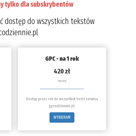
y tylko dla subskrybentów
ć dostęp do wszystkich tekstów
codziennie.pl
GPC - na 1 rok
420 zł
rocznie
Dostęp przez rok do wszystkich treści serwisu
gpcodziennie.pl.
WYBIERAM