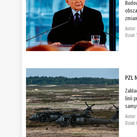
Budow
obsza
zmian
Autor
Dział:
PZL 
Zakła
linii
samym
Autor
Dział: