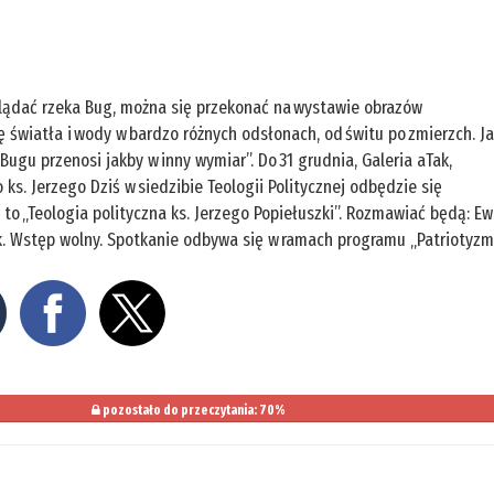
glądać rzeka Bug, można się przekonać na wystawie obrazów
rę światła i wody w bardzo różnych odsłonach, od świtu po zmierzch. J
ugu przenosi jakby w inny wymiar”. Do 31 grudnia, Galeria aTak,
s. Jerzego Dziś w siedzibie Teologii Politycznej odbędzie się
 to „Teologia polityczna ks. Jerzego Popiełuszki”. Rozmawiać będą: E
ak. Wstęp wolny. Spotkanie odbywa się w ramach programu „Patriotyz
pozostało do przeczytania: 70%