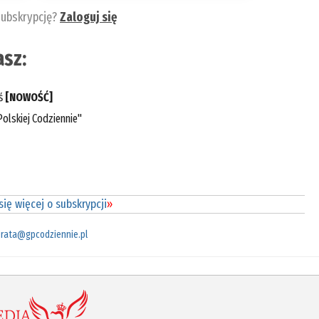
subskrypcję?
Zaloguj się
sz:
eś
[NOWOŚĆ]
olskiej Codziennie"
ię więcej o subskrypcji
»
rata@gpcodziennie.pl