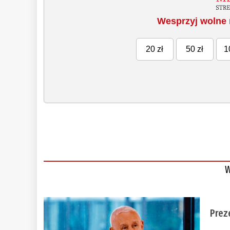
Wesprzyj wolne 
20 zł
50 zł
1
W
Prez