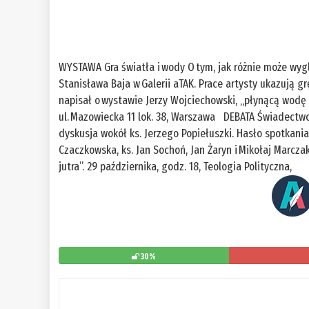
WYSTAWA Gra światła i wody O tym, jak różnie może wy
Stanisława Baja w Galerii aTAK. Prace artysty ukazują g
napisał o wystawie Jerzy Wojciechowski, „płynącą wodę B
ul. Mazowiecka 11 lok. 38, Warszawa DEBATA Świadectwo k
dyskusja wokół ks. Jerzego Popiełuszki. Hasło spotkania
Czaczkowska, ks. Jan Sochoń, Jan Żaryn i Mikołaj Marcz
jutra”. 29 października, godz. 18, Teologia Polityczna,
30%