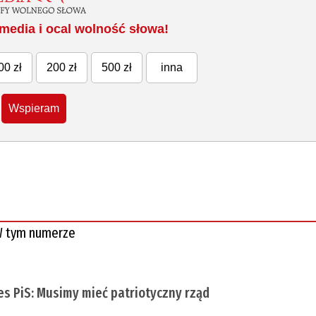
media i ocal wolność słowa!
00 zł
200 zł
500 zł
inna
Wspieram
 tym numerze
es PiS: Musimy mieć patriotyczny rząd