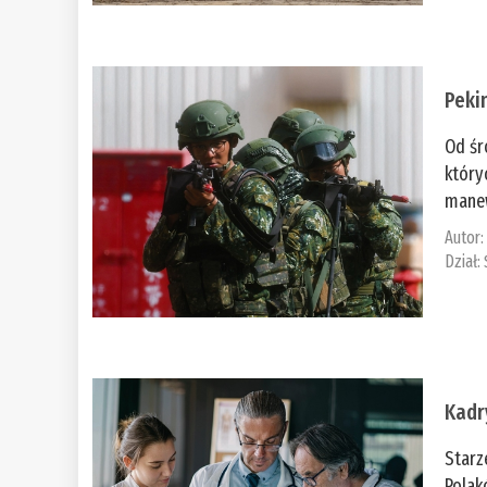
Peki
Od śr
który
manew
Autor
Dział:
Kadr
Starz
Polak