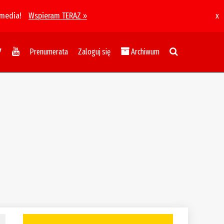
 media!
Wspieram TERAZ »
x
Prenumerata
Zaloguj się
Archiwum