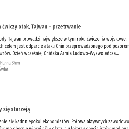
n ćwiczy atak, Tajwan – przetrwanie
ody Tajwan prowadzi największe w tym roku ćwiczenia wojskowe,
ch celem jest odparcie ataku Chin przeprowadzonego pod pozore
rów. Dzień wcześniej Chińska Armia Ludowo-Wyzwoleńcza...
:
­Hanna Shen
Świat
y się starzeją
enie się kadr niepokoi ekonomistów. Połowa aktywnych zawodow
ów ma obecnie więcej niż 43 lata, a u lekarzy specjalistów mediana