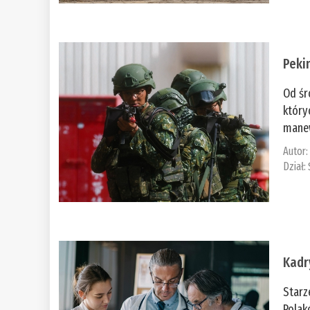
Peki
Od śr
który
manew
Autor
Dział:
Kadr
Starz
Polak