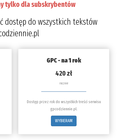
y tylko dla subskrybentów
ć dostęp do wszystkich tekstów
codziennie.pl
GPC - na 1 rok
420 zł
rocznie
Dostęp przez rok do wszystkich treści serwisu
gpcodziennie.pl.
WYBIERAM