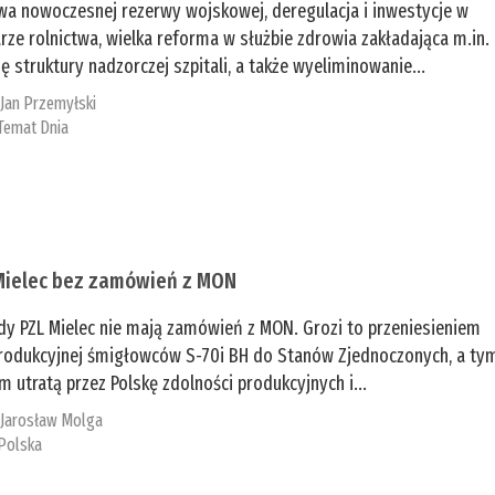
a nowoczesnej rezerwy wojskowej, deregulacja i inwestycje w
rze rolnictwa, wielka reforma w służbie zdrowia zakładająca m.in.
ę struktury nadzorczej szpitali, a także wyeliminowanie...
:
Jan Przemyłski
Temat Dnia
Mielec bez zamówień z MON
dy PZL Mielec nie mają zamówień z MON. Grozi to przeniesieniem
 produkcyjnej śmigłowców S-70i BH do Stanów Zjednoczonych, a ty
 utratą przez Polskę zdolności produkcyjnych i...
:
Jarosław Molga
Polska