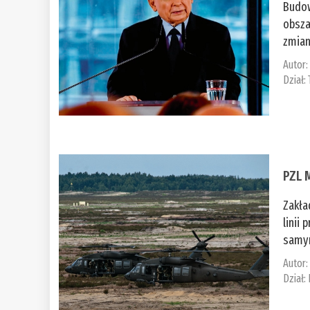
Budow
obsza
zmian
Autor
Dział:
PZL 
Zakła
linii
samym
Autor
Dział: