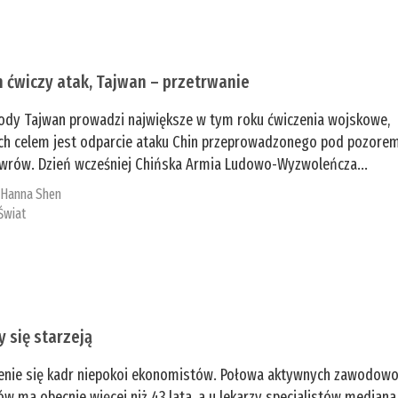
n ćwiczy atak, Tajwan – przetrwanie
ody Tajwan prowadzi największe w tym roku ćwiczenia wojskowe,
ch celem jest odparcie ataku Chin przeprowadzonego pod pozore
rów. Dzień wcześniej Chińska Armia Ludowo-Wyzwoleńcza...
:
­Hanna Shen
Świat
y się starzeją
enie się kadr niepokoi ekonomistów. Połowa aktywnych zawodow
ów ma obecnie więcej niż 43 lata, a u lekarzy specjalistów mediana