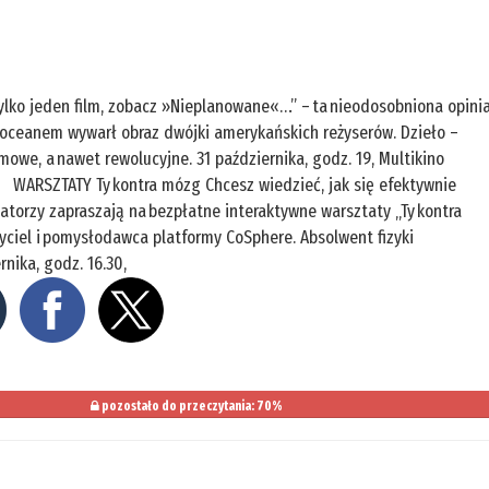
lko jeden film, zobacz »Nieplanowane«…” – ta nieodosobniona opini
a oceanem wywarł obraz dwójki amerykańskich reżyserów. Dzieło –
owe, a nawet rewolucyjne. 31 października, godz. 19, Multikino
w WARSZTATY Ty kontra mózg Chcesz wiedzieć, jak się efektywnie
atorzy zapraszają na bezpłatne interaktywne warsztaty „Ty kontra
yciel i pomysłodawca platformy CoSphere. Absolwent fizyki
nika, godz. 16.30,
pozostało do przeczytania: 70%