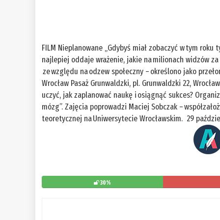
FILM Nieplanowane „Gdybyś miał zobaczyć w tym roku ty
najlepiej oddaje wrażenie, jakie na milionach widzów z
ze względu na odzew społeczny – określono jako przełom
Wrocław Pasaż Grunwaldzki, pl. Grunwaldzki 22, Wrocła
uczyć, jak zaplanować naukę i osiągnąć sukces? Organiz
mózg”. Zajęcia poprowadzi Maciej Sobczak – współzałoż
teoretycznej na Uniwersytecie Wrocławskim. 29 paździer
30%