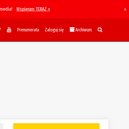
 media!
Wspieram TERAZ »
x
Prenumerata
Zaloguj się
Archiwum