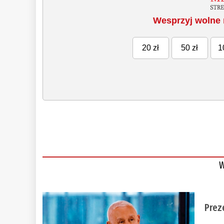
Wesprzyj wolne 
20 zł
50 zł
1
W
Prez