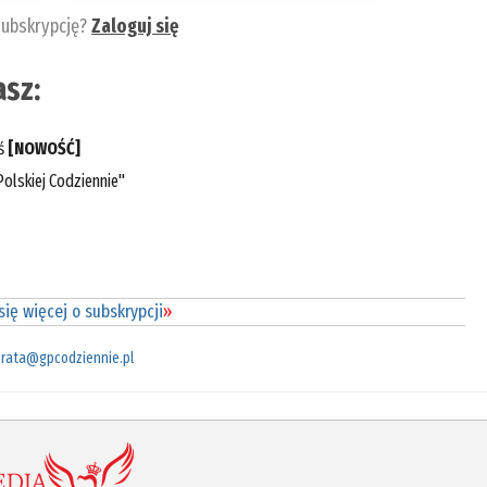
subskrypcję?
Zaloguj się
sz:
eś
[NOWOŚĆ]
olskiej Codziennie"
ię więcej o subskrypcji
»
rata@gpcodziennie.pl