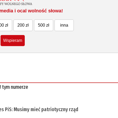
media i ocal wolność słowa!
00 zł
200 zł
500 zł
inna
Wspieram
 tym numerze
es PiS: Musimy mieć patriotyczny rząd