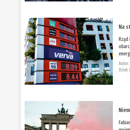
Na st
Rząd 
obarc
energ
Autor
Dział:
Niem
Fabia
wojen