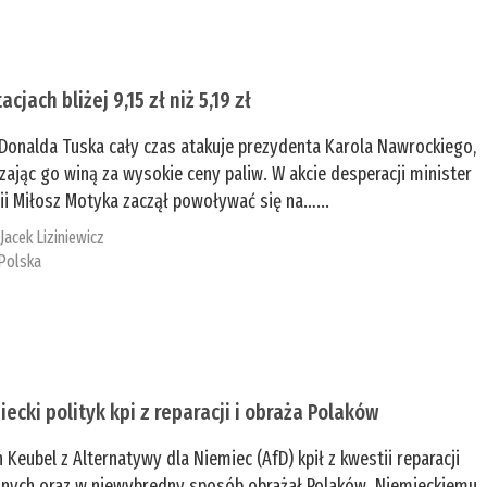
acjach bliżej 9,15 zł niż 5,19 zł
Donalda Tuska cały czas atakuje prezydenta Karola Nawrockiego,
zając go winą za wysokie ceny paliw. W akcie desperacji minister
ii Miłosz Motyka zaczął powoływać się na…...
:
Jacek Liziniewicz
Polska
iecki polityk kpi z reparacji i obraża Polaków
n Keubel z Alternatywy dla Niemiec (AfD) kpił z kwestii reparacji
nych oraz w niewybredny sposób obrażał Polaków. Niemieckiemu