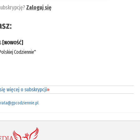
subskrypcję?
Zaloguj się
sz:
eś
[NOWOŚĆ]
olskiej Codziennie"
ię więcej o subskrypcji
»
rata@gpcodziennie.pl