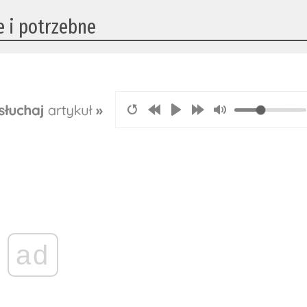
e i potrzebne
ad