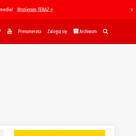
 media!
Wspieram TERAZ »
x
Prenumerata
Zaloguj się
Archiwum