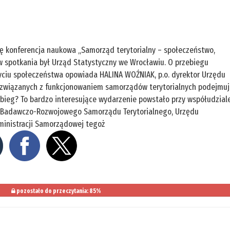
ę konferencja naukowa „Samorząd terytorialny – społeczeństwo,
w spotkania był Urząd Statystyczny we Wrocławiu. O przebiegu
życiu społeczeństwa opowiada HALINA WOŹNIAK, p.o. dyrektor Urzędu
 związanych z funkcjonowaniem samorządów terytorialnych podejmu
zebieg? To bardzo interesujące wydarzenie powstało przy współudzial
 Badawczo-Rozwojowego Samorządu Terytorialnego, Urzędu
ministracji Samorządowej tegoż
pozostało do przeczytania: 85%