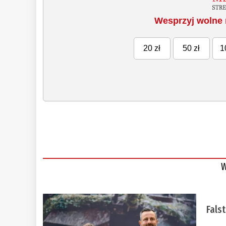
Wesprzyj wolne 
20 zł
50 zł
1
W
Fals