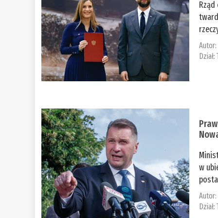
Rząd 
tward
rzecz
Autor
Dział:
Praw
Nowa
Minis
w ubi
posta
Autor
Dział: