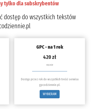
y tylko dla subskrybentów
ć dostęp do wszystkich tekstów
codziennie.pl
GPC - na 1 rok
420 zł
rocznie
Dostęp przez rok do wszystkich treści serwisu
gpcodziennie.pl.
WYBIERAM