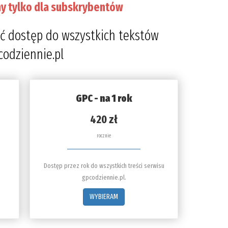
y tylko dla subskrybentów
prze
4
ć dostęp do wszystkich tekstów
codziennie.pl
GPC - na 1 rok
420 zł
rocznie
Dostęp przez rok do wszystkich treści serwisu
gpcodziennie.pl.
WYBIERAM