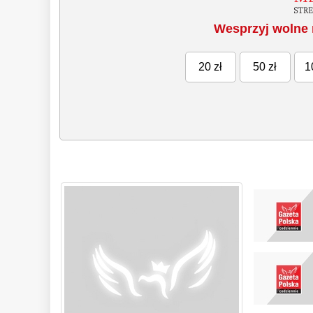
Wesprzyj wolne 
20 zł
50 zł
1