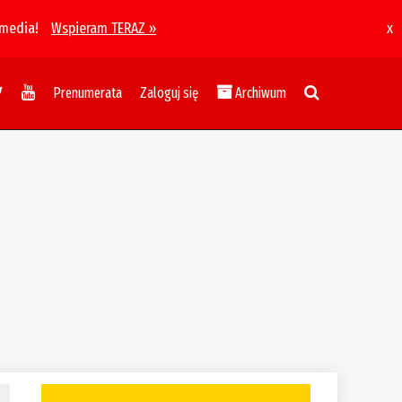
 media!
Wspieram TERAZ »
x
Prenumerata
Zaloguj się
Archiwum