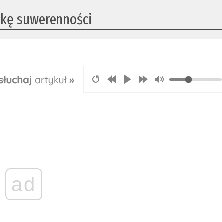
ykę suwerenności
ad