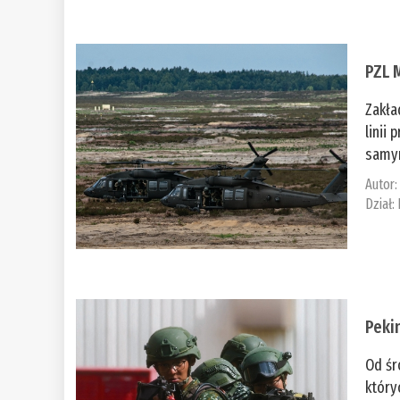
PZL 
Zakła
linii
samym
Autor
Dział:
Peki
Od śr
który