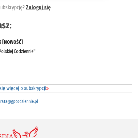
subskrypcję?
Zaloguj się
sz:
eś
[NOWOŚĆ]
olskiej Codziennie"
ię więcej o subskrypcji
»
rata@gpcodziennie.pl