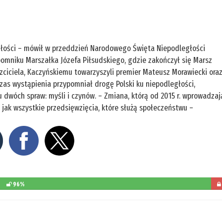
egłości – mówił w przeddzień Narodowego Święta Niepodległości
pomniku Marszałka Józefa Piłsudskiego, gdzie zakończył się Marsz
rzciciela, Kaczyńskiemu towarzyszyli premier Mateusz Morawiecki ora
czas wystąpienia przypomniał drogę Polski ku niepodległości,
u dwóch spraw: myśli i czynów. – Zmiana, którą od 2015 r. wprowadzaj
 jak wszystkie przedsięwzięcia, które służą społeczeństwu –
96%
poz
d