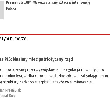
​Premier dla „GP”: Wykorzystaliśmy sztuczną inteligencję
Polska
 tym numerze
es PiS: Musimy mieć patriotyczny rząd
a nowoczesnej rezerwy wojskowej, deregulacja i inwestycje w
rze rolnictwa, wielka reforma w służbie zdrowia zakładająca m.in.
ę struktury nadzorczej szpitali, a także wyeliminowanie...
:
Jan Przemyłski
Temat Dnia