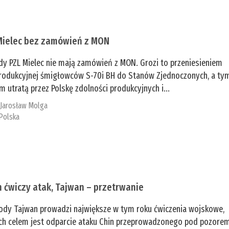
Mielec bez zamówień z MON
dy PZL Mielec nie mają zamówień z MON. Grozi to przeniesieniem
 produkcyjnej śmigłowców S-70i BH do Stanów Zjednoczonych, a ty
 utratą przez Polskę zdolności produkcyjnych i...
:
Jarosław Molga
Polska
n ćwiczy atak, Tajwan – przetrwanie
ody Tajwan prowadzi największe w tym roku ćwiczenia wojskowe,
ch celem jest odparcie ataku Chin przeprowadzonego pod pozore