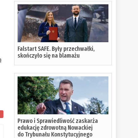
z
Falstart SAFE. Były przechwałki,
skończyło się na blamażu
ą
Prawo i Sprawiedliwość zaskarża
ostało
edukację zdrowotną Nowackiej
o
do Trybunału Konstytucyjnego