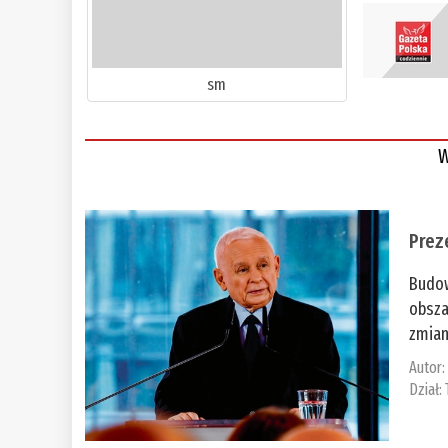
sm
W
Prez
Budow
obsza
zmian
Autor
Dział: