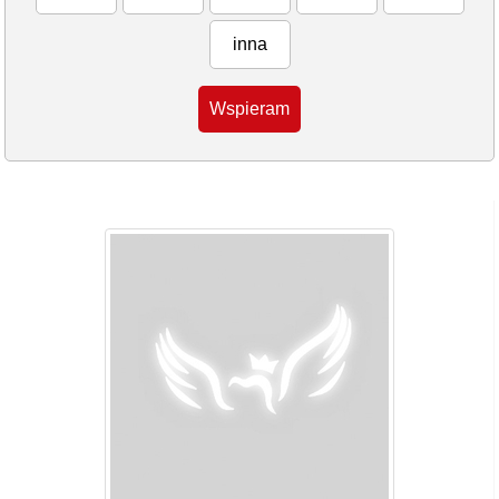
inna
Wspieram