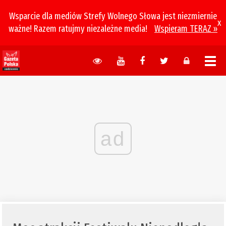
Wsparcie dla mediów Strefy Wolnego Słowa jest niezmiernie
x
ważne! Razem ratujmy niezależne media!
Wspieram TERAZ »
ad