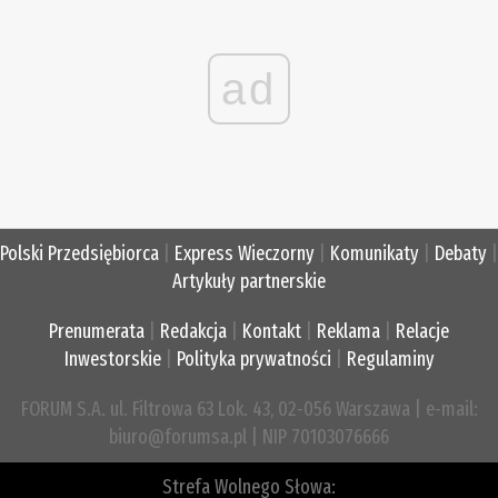
ad
Polski Przedsiębiorca
|
Express Wieczorny
|
Komunikaty
|
Debaty
|
Artykuły partnerskie
Prenumerata
|
Redakcja
|
Kontakt
|
Reklama
|
Relacje
Inwestorskie
|
Polityka prywatności
|
Regulaminy
FORUM S.A. ul. Filtrowa 63 Lok. 43, 02-056 Warszawa | e-mail:
biuro@forumsa.pl | NIP 70103076666
Strefa Wolnego Słowa: