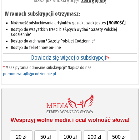
Masz już subskrypcję?
Zaloguj się
W ramach subskrypcji otrzymasz:
Możliwość odsłuchiwania artykułów gdziekolwiek jesteś
[NOWOŚĆ]
Dostęp do wszystkich treści bieżących wydań "Gazety Polskiej
Codziennie"
Dostęp do archiwum "Gazety Polskiej Codziennie"
Dostęp do felietonów on-line
Dowiedz się więcej o subskrypcji
»
*
Masz pytania odnośnie subskrypcji? Napisz do nas
prenumerata@gpcodziennie.pl
Wesprzyj wolne media i ocal wolność słowa!
20 zł
50 zł
100 zł
200 zł
500 zł