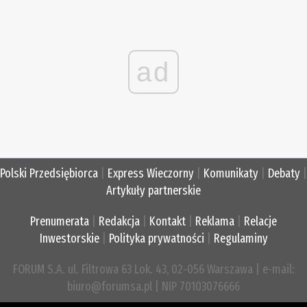
ad
Polski Przedsiębiorca
|
Express Wieczorny
|
Komunikaty
|
Debaty
|
Artykuły partnerskie
Prenumerata
|
Redakcja
|
Kontakt
|
Reklama
|
Relacje
Inwestorskie
|
Polityka prywatności
|
Regulaminy
FORUM S.A. ul. Filtrowa 63 Lok. 43, 02-056 Warszawa | e-mail:
biuro@forumsa.pl | NIP 70103076666