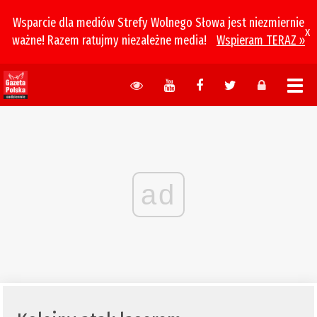
Wsparcie dla mediów Strefy Wolnego Słowa jest niezmiernie
x
ważne! Razem ratujmy niezależne media!
Wspieram TERAZ »
ad