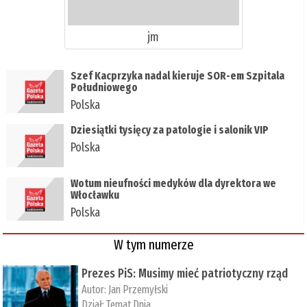
jm
Szef Kacprzyka nadal kieruje SOR-em Szpitala
Południowego
Polska
Dziesiątki tysięcy za patologie i salonik VIP
Polska
Wotum nieufności medyków dla dyrektora we
Włocławku
Polska
W tym numerze
Prezes PiS: Musimy mieć patriotyczny rząd
Autor:
Jan Przemyłski
Dział:
Temat Dnia