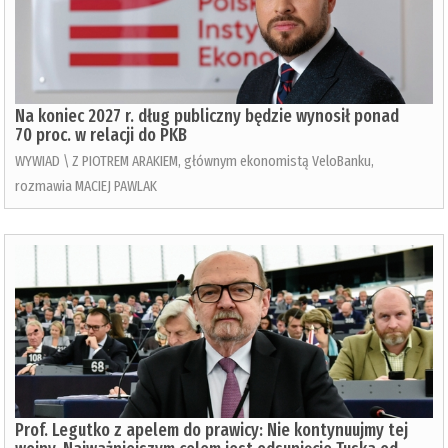
Na koniec 2027 r. dług publiczny będzie wynosił ponad
70 proc. w relacji do PKB
WYWIAD \ Z PIOTREM ARAKIEM, głównym ekonomistą VeloBanku,
rozmawia MACIEJ PAWLAK
Prof. Legutko z apelem do prawicy: Nie kontynuujmy tej