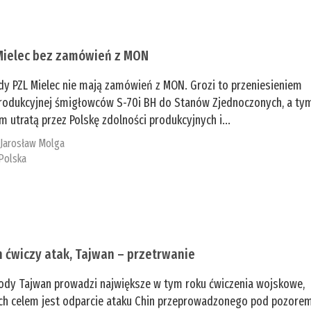
Mielec bez zamówień z MON
dy PZL Mielec nie mają zamówień z MON. Grozi to przeniesieniem
 produkcyjnej śmigłowców S-70i BH do Stanów Zjednoczonych, a ty
 utratą przez Polskę zdolności produkcyjnych i...
:
Jarosław Molga
Polska
n ćwiczy atak, Tajwan – przetrwanie
ody Tajwan prowadzi największe w tym roku ćwiczenia wojskowe,
ch celem jest odparcie ataku Chin przeprowadzonego pod pozore