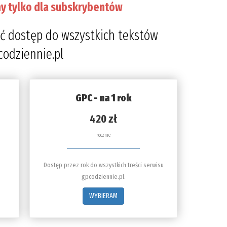
y tylko dla subskrybentów
ć dostęp do wszystkich tekstów
codziennie.pl
GPC - na 1 rok
420 zł
rocznie
Dostęp przez rok do wszystkich treści serwisu
gpcodziennie.pl.
WYBIERAM