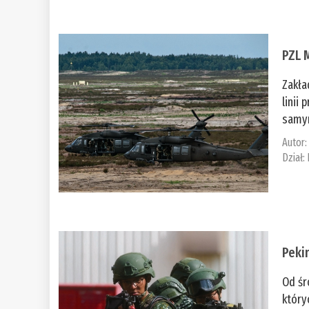
PZL 
Zakła
linii
samym
Autor
Dział:
Peki
Od śr
który