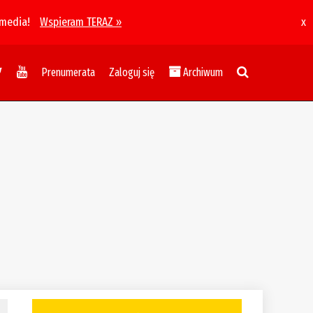
 media!
Wspieram TERAZ »
x
Prenumerata
Zaloguj się
Archiwum