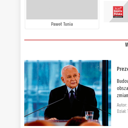
Paweł Tunia
W
Prez
Budow
obsza
zmian
Autor
Dział: