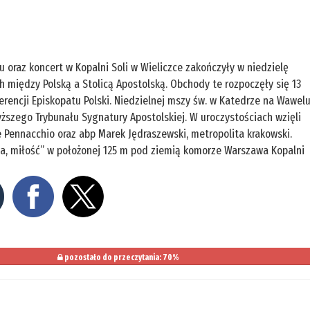
oraz koncert w Kopalni Soli w Wieliczce zakończyły w niedzielę
 między Polską a Stolicą Apostolską. Obchody te rozpoczęły się 13
ferencji Episkopatu Polski. Niedzielnej mszy św. w Katedrze na Wawel
ższego Trybunału Sygnatury Apostolskiej. W uroczystościach wzięli
e Pennacchio oraz abp Marek Jędraszewski, metropolita krakowski.
ja, miłość” w położonej 125 m pod ziemią komorze Warszawa Kopalni
pozostało do przeczytania: 70%