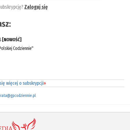
subskrypcję?
Zaloguj się
sz:
eś
[NOWOŚĆ]
olskiej Codziennie"
ię więcej o subskrypcji
»
rata@gpcodziennie.pl