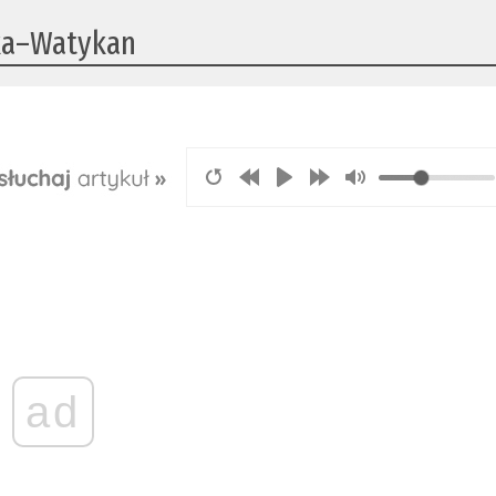
ska–Watykan
ad