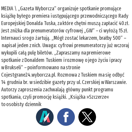
MEDIA \ „Gazeta Wyborcza” organizuje spotkanie promujące
książkę byłego premiera i ustępującego przewodniczącego Rady
Europejskiej Donalda Tuska, za które chętni muszą zapłacić 40 zł.
Jest zniżka dla prenumeratorów cyfrowej „GW” – ci wyłożą 15 zł.
Internauci srogo żartują. „Mógł zostać lekarzem, brałby 500” –
napisał jeden z nich. Uwaga: cyfrowi prenumeratorzy już wczoraj
wykupili całą pulę biletów. „Zapraszamy na premierowe
spotkanie z Donaldem Tuskiem i rozmowę o jego życiu i pracy
w Brukseli” – poinformowano na stronie
Cojestgrane24.wyborcza.pl. Rozmowa z Tuskiem ma się odbyć
14 grudnia br. w siedzibie gazety przy ul. Czerskiej w Warszawie.
Autorzy zaproszenia zachwalają główny punkt programu
spotkania, czyli promocję książki. „Książka »Szczerze«
to osobisty dziennik