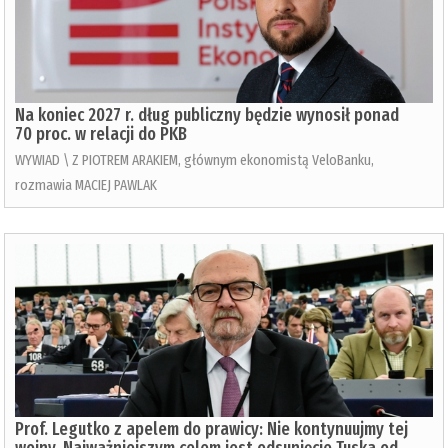
Na koniec 2027 r. dług publiczny będzie wynosił ponad
70 proc. w relacji do PKB
WYWIAD \ Z PIOTREM ARAKIEM, głównym ekonomistą VeloBanku,
rozmawia MACIEJ PAWLAK
Prof. Legutko z apelem do prawicy: Nie kontynuujmy tej