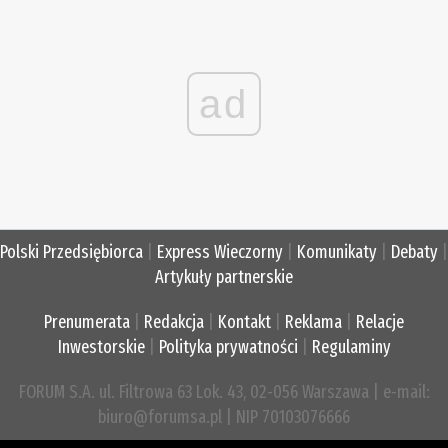
ad
Polski Przedsiębiorca
|
Express Wieczorny
|
Komunikaty
|
Debaty
|
Artykuły partnerskie
Prenumerata
|
Redakcja
|
Kontakt
|
Reklama
|
Relacje
Inwestorskie
|
Polityka prywatności
|
Regulaminy
FORUM S.A. ul. Filtrowa 63 Lok. 43, 02-056 Warszawa | e-mail:
biuro@forumsa.pl | NIP 70103076666