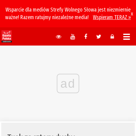
Wsparcie dla mediów Strefy Wolnego Słowa jest niezmiernie
x
ważne! Razem ratujmy niezależne media!
Wspieram TERAZ »
ad