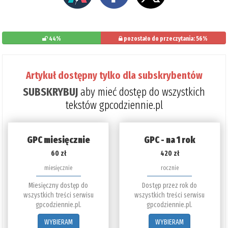
44%
pozostało do przeczytania: 56%
Artykuł dostępny tylko dla subskrybentów
SUBSKRYBUJ
aby mieć dostęp do wszystkich
tekstów gpcodziennie.pl
GPC miesięcznie
GPC - na 1 rok
60 zł
420 zł
miesięcznie
rocznie
Miesięczny dostęp do
Dostęp przez rok do
wszystkich treści serwisu
wszystkich treści serwisu
gpcodziennie.pl.
gpcodziennie.pl.
WYBIERAM
WYBIERAM