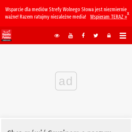
Wsparcie dla mediów Strefy Wolnego Słowa jest niezmiernie
x
ważne! Razem ratujmy niezależne media!
Wspieram TERAZ »
ad