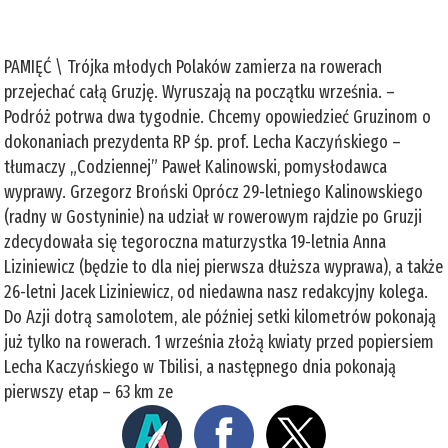
PAMIĘĆ \ Trójka młodych Polaków zamierza na rowerach
przejechać całą Gruzję. Wyruszają na początku września. –
Podróż potrwa dwa tygodnie. Chcemy opowiedzieć Gruzinom o
dokonaniach prezydenta RP śp. prof. Lecha Kaczyńskiego –
tłumaczy „Codziennej” Paweł Kalinowski, pomysłodawca
wyprawy. Grzegorz Broński Oprócz 29-letniego Kalinowskiego
(radny w Gostyninie) na udział w rowerowym rajdzie po Gruzji
zdecydowała się tegoroczna maturzystka 19-letnia Anna
Liziniewicz (będzie to dla niej pierwsza dłuższa wyprawa), a także
26-letni Jacek Liziniewicz, od niedawna nasz redakcyjny kolega.
Do Azji dotrą samolotem, ale później setki kilometrów pokonają
już tylko na rowerach. 1 września złożą kwiaty przed popiersiem
Lecha Kaczyńskiego w Tbilisi, a następnego dnia pokonają
pierwszy etap – 63 km ze