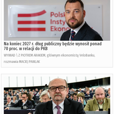
Na koniec 2027 r. dług publiczny będzie wynosił ponad
70 proc. w relacji do PKB
WYWIAD \ Z PIOTREM ARAKIEM, głównym ekonomistą VeloBanku,
rozmawia MACIEJ PAWLAK