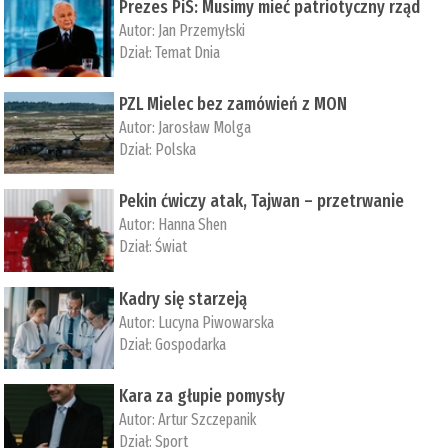
Prezes PiS: Musimy mieć patriotyczny rząd
Autor:
Jan Przemyłski
Dział:
Temat Dnia
PZL Mielec bez zamówień z MON
Autor:
Jarosław Molga
Dział:
Polska
Pekin ćwiczy atak, Tajwan – przetrwanie
Autor:
­Hanna Shen
Dział:
Świat
Kadry się starzeją
Autor:
Lucyna Piwowarska
Dział:
Gospodarka
Kara za głupie pomysły
Autor:
Artur Szczepanik
Dział:
Sport