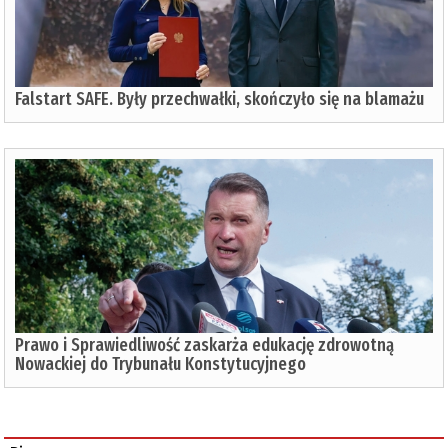
Falstart SAFE. Były przechwałki, skończyło się na blamażu
Prawo i Sprawiedliwość zaskarża edukację zdrowotną
Nowackiej do Trybunału Konstytucyjnego