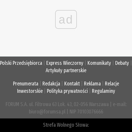
ad
Polski Przedsiębiorca
|
Express Wieczorny
|
Komunikaty
|
Debaty
|
Artykuły partnerskie
Prenumerata
|
Redakcja
|
Kontakt
|
Reklama
|
Relacje
Inwestorskie
|
Polityka prywatności
|
Regulaminy
FORUM S.A. ul. Filtrowa 63 Lok. 43, 02-056 Warszawa | e-mail:
biuro@forumsa.pl | NIP 70103076666
Strefa Wolnego Słowa: