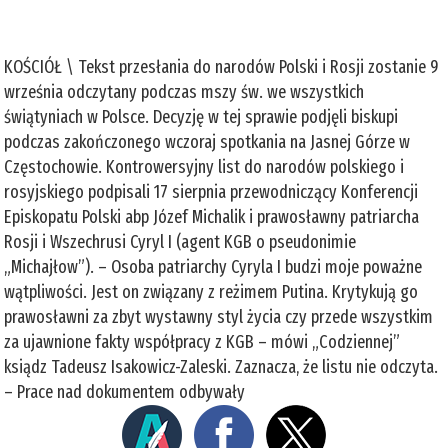
KOŚCIÓŁ \ Tekst przesłania do narodów Polski i Rosji zostanie 9
września odczytany podczas mszy św. we wszystkich
świątyniach w Polsce. Decyzję w tej sprawie podjęli biskupi
podczas zakończonego wczoraj spotkania na Jasnej Górze w
Częstochowie. Kontrowersyjny list do narodów polskiego i
rosyjskiego podpisali 17 sierpnia przewodniczący Konferencji
Episkopatu Polski abp Józef Michalik i prawosławny patriarcha
Rosji i Wszechrusi Cyryl I (agent KGB o pseudonimie
„Michajłow”). – Osoba patriarchy Cyryla I budzi moje poważne
wątpliwości. Jest on związany z reżimem Putina. Krytykują go
prawosławni za zbyt wystawny styl życia czy przede wszystkim
za ujawnione fakty współpracy z KGB – mówi „Codziennej”
ksiądz Tadeusz Isakowicz-Zaleski. Zaznacza, że listu nie odczyta.
– Prace nad dokumentem odbywały