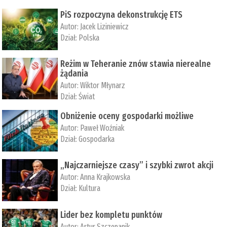
PiS rozpoczyna dekonstrukcję ETS
Autor:
Jacek Liziniewicz
Dział:
Polska
Reżim w Teheranie znów stawia nierealne
żądania
Autor:
Wiktor Młynarz
Dział:
Świat
Obniżenie oceny gospodarki możliwe
Autor:
Paweł Woźniak
Dział:
Gospodarka
„Najczarniejsze czasy” i szybki zwrot akcji
Autor:
Anna Krajkowska
Dział:
Kultura
Lider bez kompletu punktów
Autor:
Artur Szczepanik