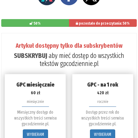
50%
pozostało do przeczytania: 50%
Artykuł dostępny tylko dla subskrybentów
SUBSKRYBUJ
aby mieć dostęp do wszystkich
tekstów gpcodziennie.pl
GPC miesięcznie
GPC - na 1 rok
60 zł
420 zł
miesięcznie
rocznie
Miesięczny dostęp do
Dostęp przez rok do
wszystkich treści serwisu
wszystkich treści serwisu
gpcodziennie.pl.
gpcodziennie.pl.
WYBIERAM
WYBIERAM