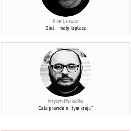
Piotr Lisiewicz
Oluś – mały krętacz
Krzysztof Wołodźko
Cała prawda o „tym kraju”