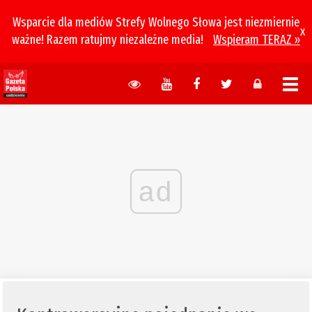
Wsparcie dla mediów Strefy Wolnego Słowa jest niezmiernie
x
ważne! Razem ratujmy niezależne media!
Wspieram TERAZ »
ad