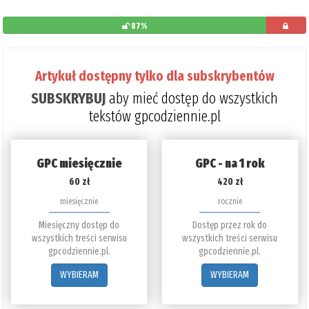
87%
pozostało
do
Artykuł dostępny tylko dla subskrybentów
przeczytani
SUBSKRYBUJ
aby mieć dostęp do wszystkich
13%
tekstów gpcodziennie.pl
GPC miesięcznie
GPC - na 1 rok
60 zł
420 zł
miesięcznie
rocznie
Miesięczny dostęp do
Dostęp przez rok do
wszystkich treści serwisu
wszystkich treści serwisu
gpcodziennie.pl.
gpcodziennie.pl.
WYBIERAM
WYBIERAM