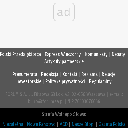
ad
Polski Przedsiębiorca
|
Express Wieczorny
|
Komunikaty
|
Debaty
|
Artykuły partnerskie
Prenumerata
|
Redakcja
|
Kontakt
|
Reklama
|
Relacje
Inwestorskie
|
Polityka prywatności
|
Regulaminy
FORUM S.A. ul. Filtrowa 63 Lok. 43, 02-056 Warszawa | e-mail:
biuro@forumsa.pl | NIP 70103076666
Strefa Wolnego Słowa:
Niezależna
|
Nowe Państwo
|
VOD
|
Nasze Blogi
|
Gazeta Polska