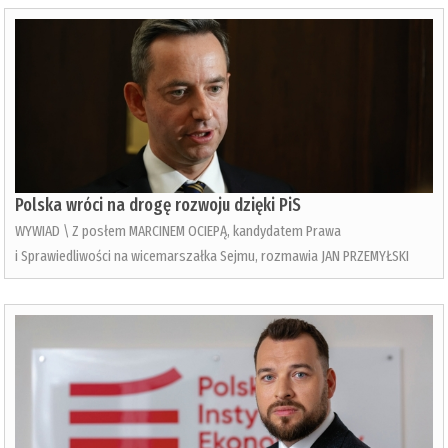
Polska wróci na drogę rozwoju dzięki PiS
WYWIAD \ Z posłem MARCINEM OCIEPĄ, kandydatem Prawa
i Sprawiedliwości na wicemarszałka Sejmu, rozmawia JAN PRZEMYŁSKI