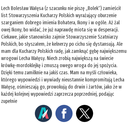
Lech Bolesław Wałęsa (z szacunku nie piszę „Bolek”) zamieścił
list Stowarzyszenia Kucharzy Polskich wyrażający oburzenie
szarganiem dobrego imienia Bohatera, Ikony i w ogóle. Aż żal
owej Ikony, bo widać, że już naprawdę miota się w desperacji.
Ciekawe, jakie stanowisko zajmie Stowarzyszenie Szatniarzy
Polskich, bo słyszałem, że kelnerzy po cichu się dystansują. Ale
mam dla Kucharzy Polskich radę, jak zamknąć gębę największemu
wrogowi Lecha Wałęsy. Niech zrobią największą na świecie
krówkę-mordoklejkę i zmuszą owego wroga do jej spożycia.
Dzięki temu zamilknie na jakiś czas. Mam na myśli człowieka,
którego wypowiedzi i wywiady nieustannie kompromitują Lecha
Wałęsę, ośmieszają go, prowokują do drwin i żartów, jako że w
każdej kolejnej wypowiedzi zaprzecza poprzedniej, podając
zupełnie