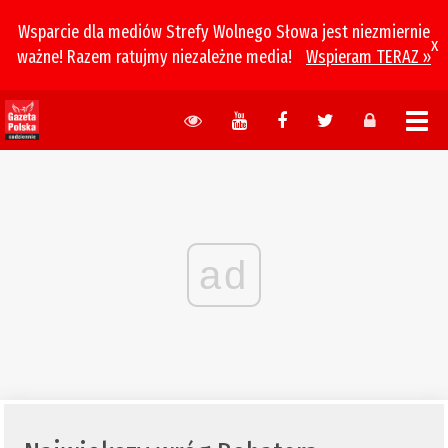
Wsparcie dla mediów Strefy Wolnego Słowa jest niezmiernie
x
ważne! Razem ratujmy niezależne media!
Wspieram TERAZ »
ad