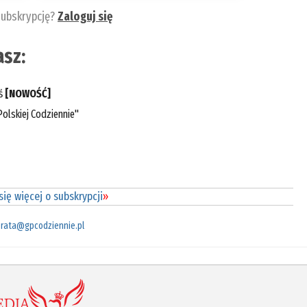
subskrypcję?
Zaloguj się
sz:
eś
[NOWOŚĆ]
olskiej Codziennie"
ię więcej o subskrypcji
»
rata@gpcodziennie.pl