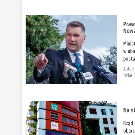
Praw
Nowa
Minis
w ubi
posta
Autor
Dział:
Na st
Rząd 
obarc