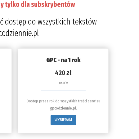
y tylko dla subskrybentów
ć dostęp do wszystkich tekstów
codziennie.pl
GPC - na 1 rok
420 zł
rocznie
Dostęp przez rok do wszystkich treści serwisu
gpcodziennie.pl.
WYBIERAM