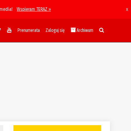
 media!
Wspieram TERAZ »
x
Prenumerata
Zaloguj się
Archiwum