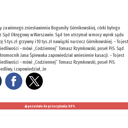
 za winnego zniesławienia Bogumiły Górnikowskiej, córki byłego
zez Sąd Okręgowy w Warszawie. Sąd ten utrzymał w mocy wyrok sądu
 tys. zł grzywny i 10 tys. zł nawiązki na rzecz Górnikowskiej. – To jes
wiedliwości – mówi „Codziennej” Tomasz Rzymkowski, poseł PiS. Sąd
łnomocnik Jana Śpiewaka zapowiedział wniesienie kasacji. – To jest
wiedliwości – mówi „Codziennej” Tomasz Rzymkowski, poseł PiS.
dliwy, i zapowiedział, że
pozostało do przeczytania: 69%