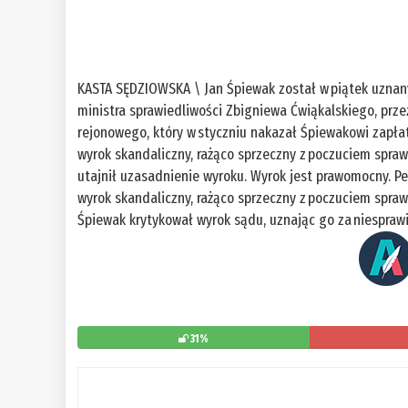
KASTA SĘDZIOWSKA \ Jan Śpiewak został w piątek uznany
ministra sprawiedliwości Zbigniewa Ćwiąkalskiego, pr
rejonowego, który w styczniu nakazał Śpiewakowi zapłatę 5
wyrok skandaliczny, rażąco sprzeczny z poczuciem spra
utajnił uzasadnienie wyroku. Wyrok jest prawomocny. Pe
wyrok skandaliczny, rażąco sprzeczny z poczuciem spra
Śpiewak krytykował wyrok sądu, uznając go za niesprawie
31%