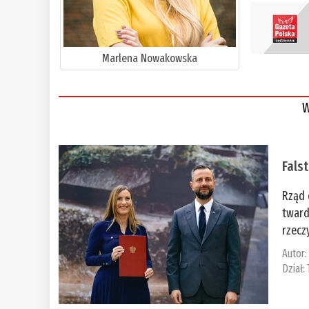
Marlena Nowakowska
W
Fals
Rząd 
tward
rzecz
Autor
Dział: