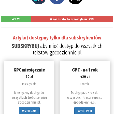
27%
pozostało do przeczytania: 73%
Artykuł dostępny tylko dla subskrybentów
SUBSKRYBUJ
aby mieć dostęp do wszystkich
tekstów gpcodziennie.pl
GPC miesięcznie
GPC - na 1 rok
60 zł
420 zł
miesięcznie
rocznie
Miesięczny dostęp do
Dostęp przez rok do
wszystkich treści serwisu
wszystkich treści serwisu
gpcodziennie.pl.
gpcodziennie.pl.
WYBIERAM
WYBIERAM