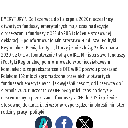
EMERYTURY \ Od 1 czerwca do 1 sierpnia 2020 r. uczestnicy
otwartych funduszy emerytalnych mają czas na decyzję
o przekazaniu funduszy z OFE do ZUS i złożenie stosownej
deklaracji – poinformowało Ministerstwo Funduszy i Polityki
Regionalnej. Pieniądze tych, którzy jej nie złożą, 27 listopada
2020 r. z OFE automatycznie trafią do IKE. Ministerstwo Funduszy
i Polityki Regionalnej poinformowało w poniedziałkowym
komunikacie, że przekształcenie OFE w IKE pozwoli przekazać
Polakom 162 mld zł zgromadzone przez nich w otwartych
funduszach emerytalnych. Jak wyjaśnił resort, od 1 czerwca do 1
sierpnia 2020 r. uczestnicy OFE będą mieli czas na decyzję
o ewentualnym przekazaniu funduszy z OFE do ZUS i złożenie
stosownej deklaracji. Jej wzór w rozporządzeniu określi minister
rodziny pracy i polityki