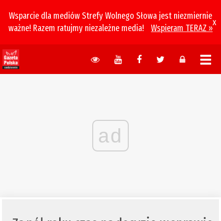
Wsparcie dla mediów Strefy Wolnego Słowa jest niezmiernie
x
ważne! Razem ratujmy niezależne media!
Wspieram TERAZ »
ad