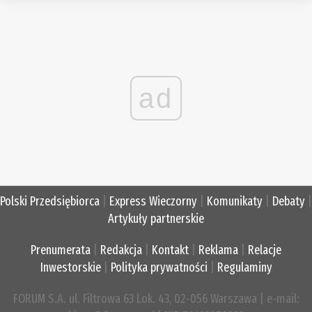
ad
Polski Przedsiębiorca
|
Express Wieczorny
|
Komunikaty
|
Debaty
|
Artykuły partnerskie
Prenumerata
|
Redakcja
|
Kontakt
|
Reklama
|
Relacje
Inwestorskie
|
Polityka prywatności
|
Regulaminy
FORUM S.A. ul. Filtrowa 63 Lok. 43, 02-056 Warszawa | e-mail: