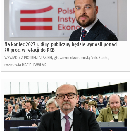
Na koniec 2027 r. dług publiczny będzie wynosił ponad
70 proc. w relacji do PKB
WYWIAD \ Z PIOTREM ARAKIEM, głównym ekonomistą VeloBanku,
rozmawia MACIEJ PAWLAK