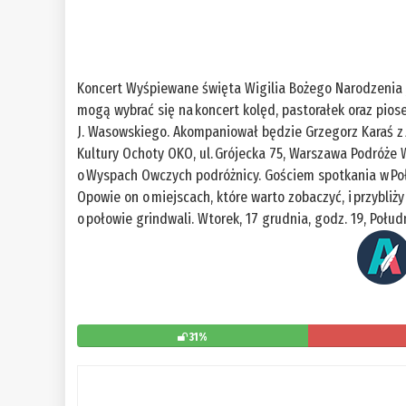
Koncert Wyśpiewane święta Wigilia Bożego Narodzenia j
mogą wybrać się na koncert kolęd, pastorałek oraz pio
J. Wasowskiego. Akompaniował będzie Grzegorz Karaś z ze
Kultury Ochoty OKO, ul. Grójecka 75, Warszawa Podróże
o Wyspach Owczych podróżnicy. Gościem spotkania w Poł
Opowie on o miejscach, które warto zobaczyć, i przybliży 
o połowie grindwali. Wtorek, 17 grudnia, godz. 19, Połud
31%