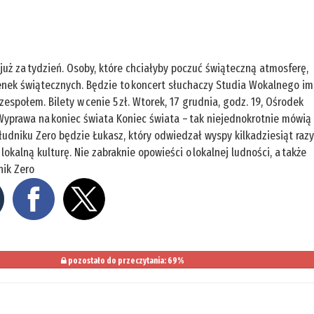
uż za tydzień. Osoby, które chciałyby poczuć świąteczną atmosferę,
senek świątecznych. Będzie to koncert słuchaczy Studia Wokalnego im
społem. Bilety w cenie 5 zł. Wtorek, 17 grudnia, godz. 19, Ośrodek
 Wyprawa na koniec świata Koniec świata – tak niejednokrotnie mówią
udniku Zero będzie Łukasz, który odwiedzał wyspy kilkadziesiąt razy
lokalną kulturę. Nie zabraknie opowieści o lokalnej ludności, a także
nik Zero
pozostało do przeczytania: 69%