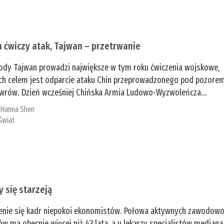
n ćwiczy atak, Tajwan – przetrwanie
ody Tajwan prowadzi największe w tym roku ćwiczenia wojskowe,
ch celem jest odparcie ataku Chin przeprowadzonego pod pozore
rów. Dzień wcześniej Chińska Armia Ludowo-Wyzwoleńcza...
:
­Hanna Shen
Świat
y się starzeją
enie się kadr niepokoi ekonomistów. Połowa aktywnych zawodow
ów ma obecnie więcej niż 43 lata, a u lekarzy specjalistów mediana