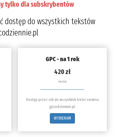
y tylko dla subskrybentów
ć dostęp do wszystkich tekstów
codziennie.pl
GPC - na 1 rok
420 zł
rocznie
Dostęp przez rok do wszystkich treści serwisu
gpcodziennie.pl.
WYBIERAM