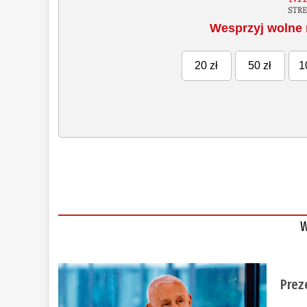
Wesprzyj wolne 
20 zł
50 zł
1
W
Prez