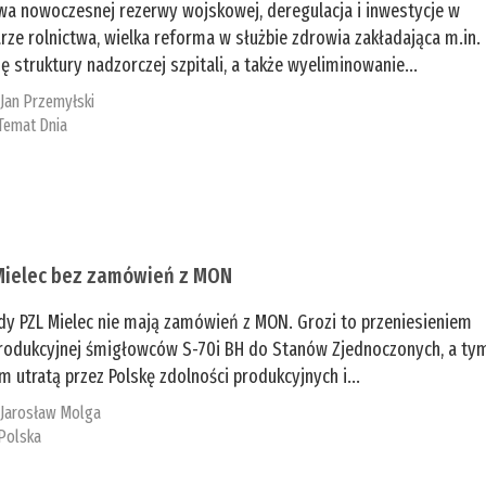
a nowoczesnej rezerwy wojskowej, deregulacja i inwestycje w
rze rolnictwa, wielka reforma w służbie zdrowia zakładająca m.in.
ę struktury nadzorczej szpitali, a także wyeliminowanie...
:
Jan Przemyłski
Temat Dnia
Mielec bez zamówień z MON
dy PZL Mielec nie mają zamówień z MON. Grozi to przeniesieniem
 produkcyjnej śmigłowców S-70i BH do Stanów Zjednoczonych, a ty
 utratą przez Polskę zdolności produkcyjnych i...
:
Jarosław Molga
Polska