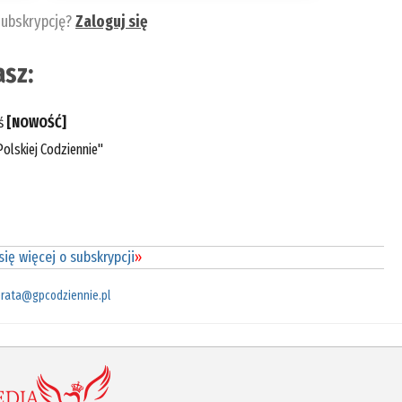
subskrypcję?
Zaloguj się
sz:
eś
[NOWOŚĆ]
olskiej Codziennie"
ię więcej o subskrypcji
»
rata@gpcodziennie.pl