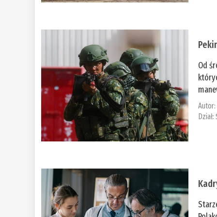
Peki
Od śr
który
manew
Autor
Dział:
Kadr
Starz
Polak