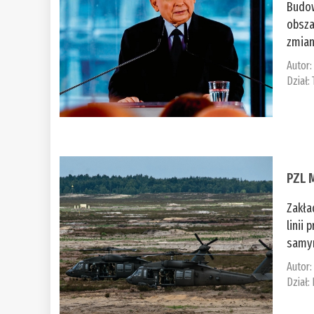
Budow
obsza
zmian
Autor
Dział:
PZL 
Zakła
linii
samym
Autor
Dział: