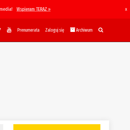
 media!
Wspieram TERAZ »
x
Prenumerata
Zaloguj się
Archiwum