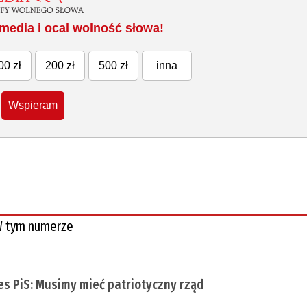
media i ocal wolność słowa!
00 zł
200 zł
500 zł
inna
Wspieram
 tym numerze
es PiS: Musimy mieć patriotyczny rząd