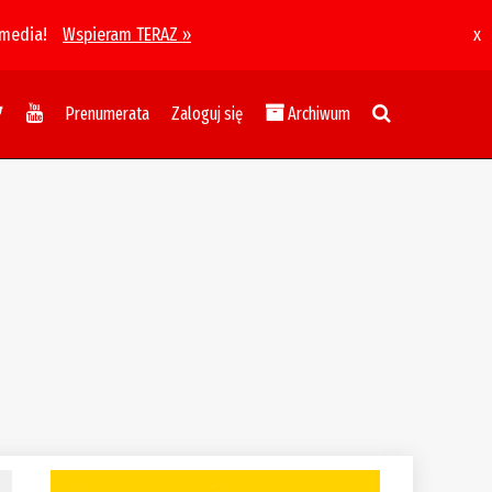
 media!
Wspieram TERAZ »
x
Prenumerata
Zaloguj się
Archiwum