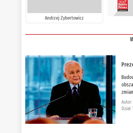
Andrzej Zybertowicz
W
Prez
Budow
obsza
zmian
Autor
Dział: