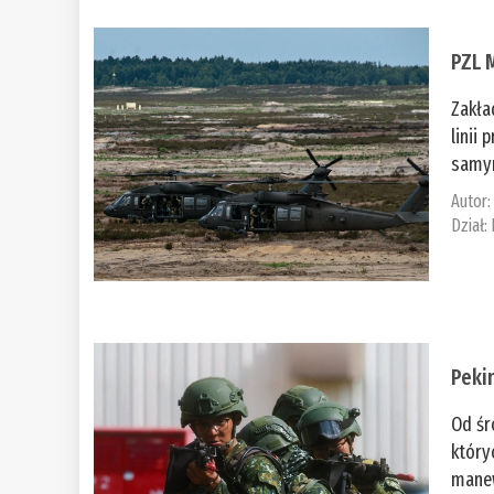
PZL 
Zakła
linii
samym
Autor
Dział:
Peki
Od śr
który
manew