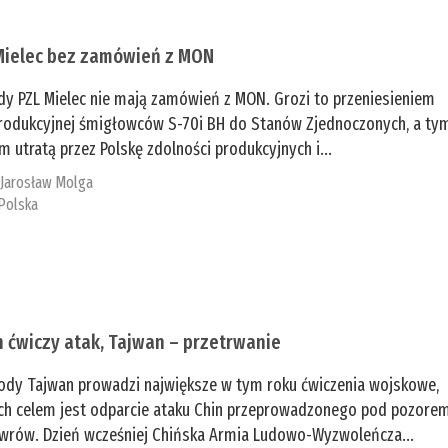
Mielec bez zamówień z MON
dy PZL Mielec nie mają zamówień z MON. Grozi to przeniesieniem
 produkcyjnej śmigłowców S-70i BH do Stanów Zjednoczonych, a ty
 utratą przez Polskę zdolności produkcyjnych i...
:
Jarosław Molga
Polska
n ćwiczy atak, Tajwan – przetrwanie
ody Tajwan prowadzi największe w tym roku ćwiczenia wojskowe,
ch celem jest odparcie ataku Chin przeprowadzonego pod pozore
rów. Dzień wcześniej Chińska Armia Ludowo-Wyzwoleńcza...