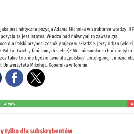
, jaka jest faktyczna pozycja Adama Michnika w strukturze władzy III 
 pozycja ta jest istotna. Władza nad naiwnymi to zawsze gra
ce dla Polski przynosi zespół grający w składzie: Jerzy Urban (wielki
 Palikot (wielcy fani samych siebie)? Moc niesmaku – choć nie tylko.
z takie trio, nie będzie uwierała „polskiej” „inteligencji”, można ob
f. Uniwersytetu Mikołaja. Kopernika w Toruniu
96%
poz
d
y tylko dla subskrybentów
prze