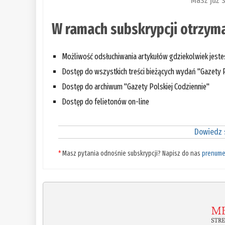
Masz już 
W ramach subskrypcji otrzyma
Możliwość odsłuchiwania artykułów gdziekolwiek jest
Dostęp do wszystkich treści bieżących wydań "Gazety P
Dostęp do archiwum "Gazety Polskiej Codziennie"
Dostęp do felietonów on-line
Dowiedz s
*
Masz pytania odnośnie subskrypcji? Napisz do nas
prenume