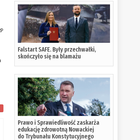
RP
Falstart SAFE. Były przechwałki,
skończyło się na blamażu
a
ostało
Prawo i Sprawiedliwość zaskarża
o
edukację zdrowotną Nowackiej
do Trybunału Konstytucyjnego
czytania: