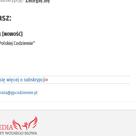
subskrypcję?
Zaloguj się
sz:
eś
[NOWOŚĆ]
olskiej Codziennie"
ię więcej o subskrypcji
»
rata@gpcodziennie.pl