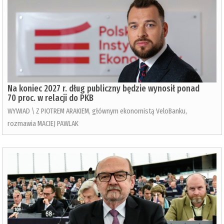
Na koniec 2027 r. dług publiczny będzie wynosił ponad
70 proc. w relacji do PKB
WYWIAD \ Z PIOTREM ARAKIEM, głównym ekonomistą VeloBanku,
rozmawia MACIEJ PAWLAK