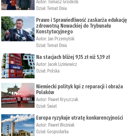
Autor:
Tomasz Grodecki
Dział:
Temat Dnia
Prawo i Sprawiedliwość zaskarża edukację
zdrowotną Nowackiej do Trybunału
Konstytucyjnego
Autor:
Jan Przemyłski
Dział:
Temat Dnia
Na stacjach bliżej 9,15 zł niż 5,19 zł
Autor:
Jacek Liziniewicz
Dział:
Polska
Niemiecki polityk kpi z reparacji i obraża
Polaków
Autor:
Paweł Kryszczak
Dział:
Świat
Europa ryzykuje utratę konkurencyjności
Autor:
Paweł Woźniak
Dział:
Gospodarka