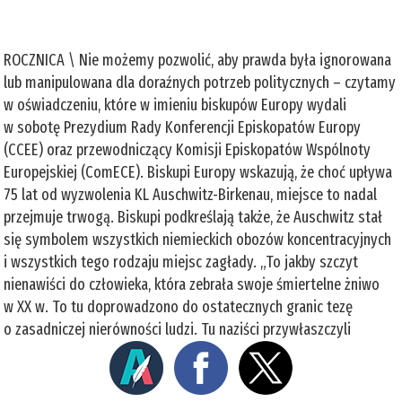
ROCZNICA \ Nie możemy pozwolić, aby prawda była ignorowana
lub manipulowana dla doraźnych potrzeb politycznych – czytamy
w oświadczeniu, które w imieniu biskupów Europy wydali
w sobotę Prezydium Rady Konferencji Episkopatów Europy
(CCEE) oraz przewodniczący Komisji Episkopatów Wspólnoty
Europejskiej (ComECE). Biskupi Europy wskazują, że choć upływa
75 lat od wyzwolenia KL Auschwitz-Birkenau, miejsce to nadal
przejmuje trwogą. Biskupi podkreślają także, że Auschwitz stał
się symbolem wszystkich niemieckich obozów koncentracyjnych
i wszystkich tego rodzaju miejsc zagłady. „To jakby szczyt
nienawiści do człowieka, która zebrała swoje śmiertelne żniwo
w XX w. To tu doprowadzono do ostatecznych granic tezę
o zasadniczej nierówności ludzi. Tu naziści przywłaszczyli