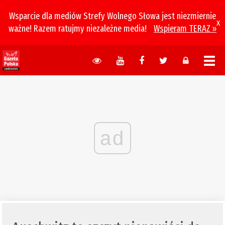
Wsparcie dla mediów Strefy Wolnego Słowa jest niezmiernie
x
ważne! Razem ratujmy niezależne media!
Wspieram TERAZ »
ad