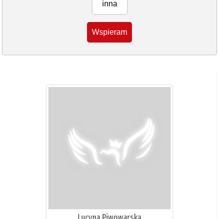
inna
Wspieram
Lucyna Piwowarska