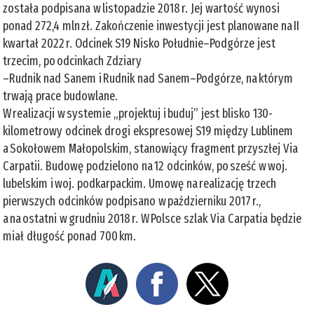
została podpisana w listopadzie 2018 r. Jej wartość wynosi
ponad 272,4 mln zł. Zakończenie inwestycji jest planowane na II
kwartał 2022 r. Odcinek S19 Nisko Południe–Podgórze jest
trzecim, po odcinkach Zdziary
–Rudnik nad Sanem i Rudnik nad Sanem–Podgórze, na którym
trwają prace budowlane.
W realizacji w systemie „projektuj i buduj” jest blisko 130-
kilometrowy odcinek drogi ekspresowej S19 między Lublinem
a Sokołowem Małopolskim, stanowiący fragment przyszłej Via
Carpatii. Budowę podzielono na 12 odcinków, po sześć w woj.
lubelskim i woj. podkarpackim. Umowę na realizację trzech
pierwszych odcinków podpisano w październiku 2017 r.,
a na ostatni w grudniu 2018 r. W Polsce szlak Via Carpatia będzie
miał długość ponad 700 km.