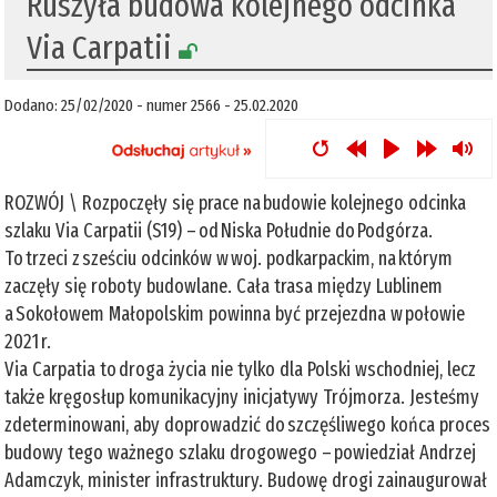
​Ruszyła budowa kolejnego odcinka
Via Carpatii
Dodano: 25/02/2020 - numer 2566 - 25.02.2020
ROZWÓJ \ Rozpoczęły się prace na budowie kolejnego odcinka
szlaku Via Carpatii (S19) – od Niska Południe do Podgórza.
To trzeci z sześciu odcinków w woj. podkarpackim, na którym
zaczęły się roboty budowlane. Cała trasa między Lublinem
a Sokołowem Małopolskim powinna być przejezdna w połowie
2021 r.
Via Carpatia to droga życia nie tylko dla Polski wschodniej, lecz
także kręgosłup komunikacyjny inicjatywy Trójmorza. Jesteśmy
zdeterminowani, aby doprowadzić do szczęśliwego końca proces
budowy tego ważnego szlaku drogowego – powiedział Andrzej
Adamczyk, minister infrastruktury. Budowę drogi zainaugurował