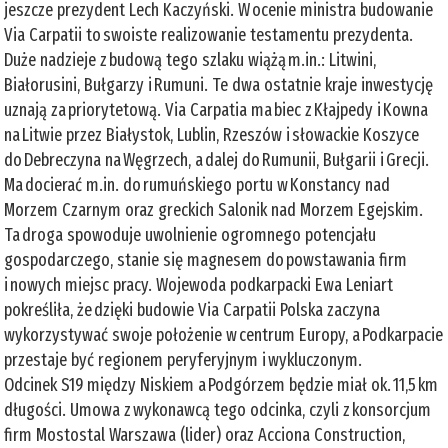
jeszcze prezydent Lech Kaczyński. W ocenie ministra budowanie
Via Carpatii to swoiste realizowanie testamentu prezydenta.
Duże nadzieje z budową tego szlaku wiążą m.in.: Litwini,
Białorusini, Bułgarzy i Rumuni. Te dwa ostatnie kraje inwestycję
uznają za priorytetową. Via Carpatia ma biec z Kłajpedy i Kowna
na Litwie przez Białystok, Lublin, Rzeszów i słowackie Koszyce
do Debreczyna na Węgrzech, a dalej do Rumunii, Bułgarii i Grecji.
Ma docierać m.in. do rumuńskiego portu w Konstancy nad
Morzem Czarnym oraz greckich Salonik nad Morzem Egejskim.
Ta droga spowoduje uwolnienie ogromnego potencjału
gospodarczego, stanie się magnesem do powstawania firm
i nowych miejsc pracy. Wojewoda podkarpacki Ewa Leniart
pokreśliła, że dzięki budowie Via Carpatii Polska zaczyna
wykorzystywać swoje położenie w centrum Europy, a Podkarpacie
przestaje być regionem peryferyjnym i wykluczonym.
Odcinek S19 między Niskiem a Podgórzem będzie miał ok. 11,5 km
długości. Umowa z wykonawcą tego odcinka, czyli z konsorcjum
firm Mostostal Warszawa (lider) oraz Acciona Construction,