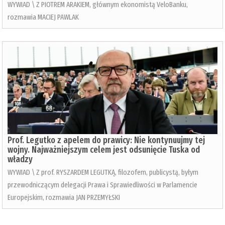
WYWIAD \ Z PIOTREM ARAKIEM, głównym ekonomistą VeloBanku,
rozmawia MACIEJ PAWLAK
Prof. Legutko z apelem do prawicy: Nie kontynuujmy tej
wojny. Najważniejszym celem jest odsunięcie Tuska od
władzy
WYWIAD \ Z prof. RYSZARDEM LEGUTKĄ, filozofem, publicystą, byłym
przewodniczącym delegacji Prawa i Sprawiedliwości w Parlamencie
Europejskim, rozmawia JAN PRZEMYŁSKI