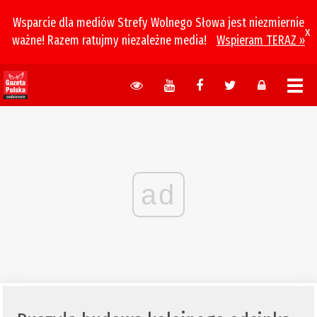
Wsparcie dla mediów Strefy Wolnego Słowa jest niezmiernie
x
ważne! Razem ratujmy niezależne media!
Wspieram TERAZ »
ad