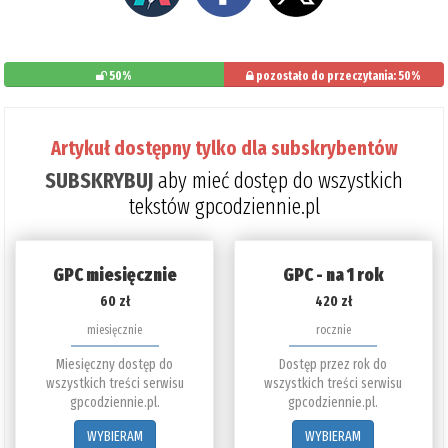
50%
pozostało do przeczytania: 50%
Artykuł dostępny tylko dla subskrybentów
SUBSKRYBUJ
aby mieć dostęp do wszystkich
tekstów gpcodziennie.pl
GPC miesięcznie
GPC - na 1 rok
60 zł
420 zł
miesięcznie
rocznie
Miesięczny dostęp do
Dostęp przez rok do
wszystkich treści serwisu
wszystkich treści serwisu
gpcodziennie.pl.
gpcodziennie.pl.
WYBIERAM
WYBIERAM