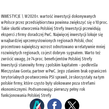
INWESTYCJE \ W 2020 r. wartość inwestycji dokonywanych
w Polsce przez przedsiębiorstwa powinna zwiększyć się o 10 proc.
Takie skutki utworzenia Polskiej Strefy Inwestycji przewidują
eksperci z firmy doradczej PwC. Najwięcej inwestycji lokuje się
w najbardziej uprzemysłowionych regionach Polski, choć
procentowo największy wzrost odnotowano w relatywnie mniej
rozwiniętych regionach, co jest dobrym sygnałem. Warto też
zwrócić uwagę, że 74 proc. beneficjentów Polskiej Strefy
Inwestycji stanowiły firmy z polskim kapitałem – podkreśla
Mieczysław Gonta, partner w PwC. Jego zdaniem brak ograniczeń
terytorialnych po utworzeniu PSI sprawił, że skorzystały na tym
polskie firmy, które często były ulokowane poza strefami
ekonomicznymi. Podsumowując pierwszy pełny rok
funkcjonowania Polskiej Strefy