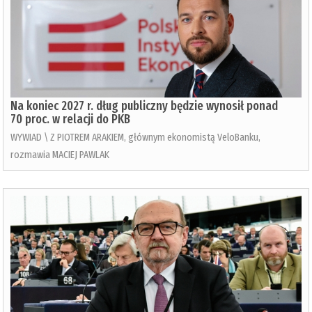
Na koniec 2027 r. dług publiczny będzie wynosił ponad
70 proc. w relacji do PKB
WYWIAD \ Z PIOTREM ARAKIEM, głównym ekonomistą VeloBanku,
rozmawia MACIEJ PAWLAK