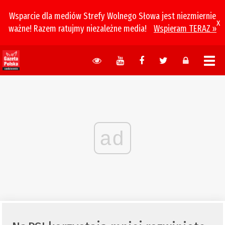
Wsparcie dla mediów Strefy Wolnego Słowa jest niezmiernie
x
ważne! Razem ratujmy niezależne media!
Wspieram TERAZ »
ad