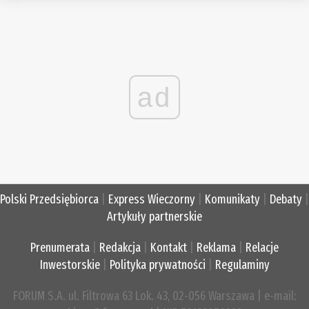
ad
Polski Przedsiębiorca
|
Express Wieczorny
|
Komunikaty
|
Debaty
|
Artykuły partnerskie
Prenumerata
|
Redakcja
|
Kontakt
|
Reklama
|
Relacje
Inwestorskie
|
Polityka prywatności
|
Regulaminy
FORUM S.A. ul. Filtrowa 63 Lok. 43, 02-056 Warszawa | e-mail: