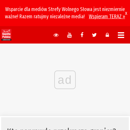
Wsparcie dla mediów Strefy Wolnego Słowa jest niezmiernie
x
ważne! Razem ratujmy niezależne media!
Wspieram TERAZ »
ad