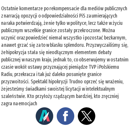
Ostatnie komentarze po rekompensacie dla mediów publicznych
z narracją opozycji o odpowiedzialności PiS za umierających
na raka potwierdzają, że nie tylko w polityce, lecz także w życiu
publicznym wszelkie granice zostały przekroczone. Można
uczynić oraz powiedzieć niemal wszystko i pozostać bezkarnym,
a nawet grzać się za to w blasku splendoru. Przyzwyczailiśmy się,
że hipokryzja stała się nieodłącznym elementem debaty
publicznej w naszym kraju, jednak to, co obserwujemy w ostatnim
czasie wokół ustawy przyznającej pieniądze TVP i Polskiemu
Radiu, przekracza i tak już daleko posunięte granice
przyzwoitości. Spektakl hipokryzji Trudno oprzeć się wrażeniu,
że jesteśmy świadkami swoistej licytacji w intelektualnym
szaleństwie. Kto przyłoży rządzącym bardziej, kto zręczniej
zagra na emocjach