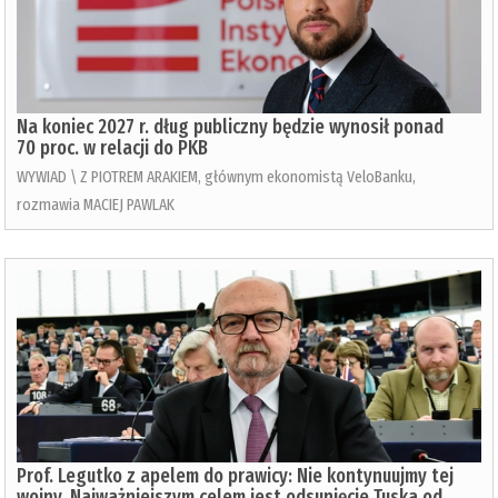
Na koniec 2027 r. dług publiczny będzie wynosił ponad
70 proc. w relacji do PKB
WYWIAD \ Z PIOTREM ARAKIEM, głównym ekonomistą VeloBanku,
rozmawia MACIEJ PAWLAK
Prof. Legutko z apelem do prawicy: Nie kontynuujmy tej
wojny. Najważniejszym celem jest odsunięcie Tuska od