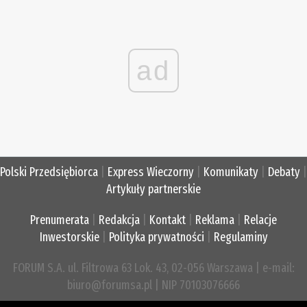
ad
Polski Przedsiębiorca
|
Express Wieczorny
|
Komunikaty
|
Debaty
|
Artykuły partnerskie
Prenumerata
|
Redakcja
|
Kontakt
|
Reklama
|
Relacje
Inwestorskie
|
Polityka prywatności
|
Regulaminy
FORUM S.A. ul. Filtrowa 63 Lok. 43, 02-056 Warszawa | e-mail:
biuro@forumsa.pl | NIP 70103076666