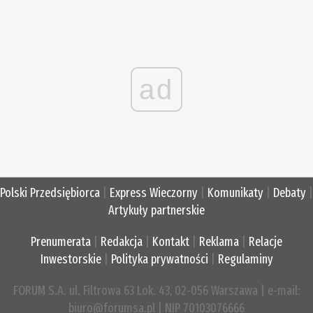
ad
Polski Przedsiębiorca
|
Express Wieczorny
|
Komunikaty
|
Debaty
|
Artykuły partnerskie
Prenumerata
|
Redakcja
|
Kontakt
|
Reklama
|
Relacje
Inwestorskie
|
Polityka prywatności
|
Regulaminy
FORUM S.A. ul. Filtrowa 63 Lok. 43, 02-056 Warszawa | e-mail:
biuro@forumsa.pl | NIP 70103076666