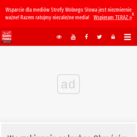
Wsparcie dla mediów Strefy Wolnego Słowa jest niezmiernie
x
ważne! Razem ratujmy niezależne media!
Wspieram TERAZ »
ad