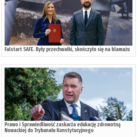
Falstart SAFE. Były przechwałki, skończyło się na blamażu
Prawo i Sprawiedliwość zaskarża edukację zdrowotną
Nowackiej do Trybunału Konstytucyjnego