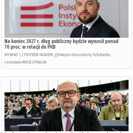
Na koniec 2027 r. dług publiczny będzie wynosił ponad
70 proc. w relacji do PKB
WYWIAD \ Z PIOTREM ARAKIEM, głównym ekonomistą VeloBanku,
rozmawia MACIEJ PAWLAK