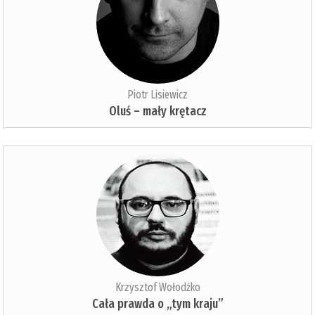
Piotr Lisiewicz
Oluś – mały krętacz
Krzysztof Wołodźko
Cała prawda o „tym kraju”