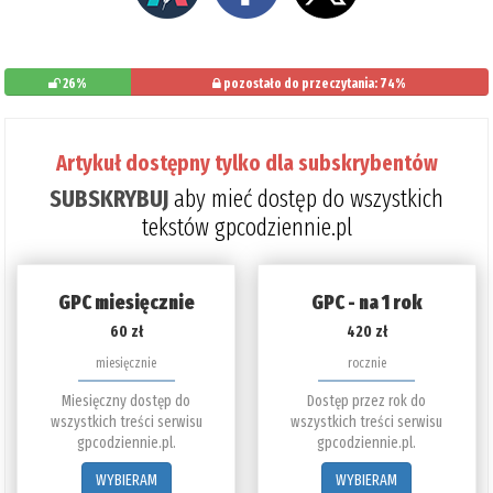
26%
pozostało do przeczytania: 74%
Artykuł dostępny tylko dla subskrybentów
SUBSKRYBUJ
aby mieć dostęp do wszystkich
tekstów gpcodziennie.pl
GPC miesięcznie
GPC - na 1 rok
60 zł
420 zł
miesięcznie
rocznie
Miesięczny dostęp do
Dostęp przez rok do
wszystkich treści serwisu
wszystkich treści serwisu
gpcodziennie.pl.
gpcodziennie.pl.
WYBIERAM
WYBIERAM