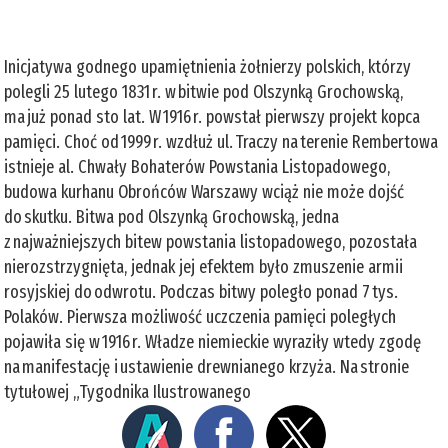
Inicjatywa godnego upamiętnienia żołnierzy polskich, którzy
polegli 25 lutego 1831 r. w bitwie pod Olszynką Grochowską,
ma już ponad sto lat. W 1916 r. powstał pierwszy projekt kopca
pamięci. Choć od 1999 r. wzdłuż ul. Traczy na terenie Rembertowa
istnieje al. Chwały Bohaterów Powstania Listopadowego,
budowa kurhanu Obrońców Warszawy wciąż nie może dojść
do skutku. Bitwa pod Olszynką Grochowską, jedna
z najważniejszych bitew powstania listopadowego, pozostała
nierozstrzygnięta, jednak jej efektem było zmuszenie armii
rosyjskiej do odwrotu. Podczas bitwy poległo ponad 7 tys.
Polaków. Pierwsza możliwość uczczenia pamięci poległych
pojawiła się w 1916 r. Władze niemieckie wyraziły wtedy zgodę
na manifestację i ustawienie drewnianego krzyża. Na stronie
tytułowej „Tygodnika Ilustrowanego